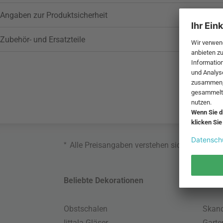
Angaben zur Produktsicherheit
Zubehör- und Ersatzteile
*
Alle Preisangaben verstehen sich inklusive
Beliebte Dekorationen
Belie
Obstschalen
Skand
Iittala Gläser
Gart