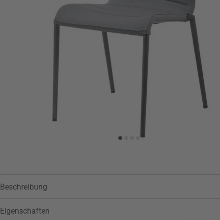
Zur Wunschliste hinzufügen
Beschreibung
Eigenschaften