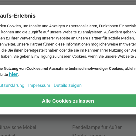
 MwSt. und zzgl.
Versandkosten
.
bte Möbel
Beliebte Leuchten
inavische Möbel
Pendellampe für Außen
enmöbel
Muuto Lampen