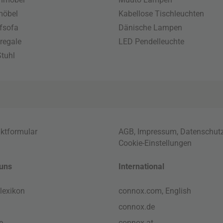
möbel
Kabellose Tischleuchten
fsofa
Dänische Lampen
regale
LED Pendelleuchte
tuhl
ktformular
AGB
,
Impressum
,
Datenschut
Cookie-Einstellungen
uns
International
lexikon
connox.com, English
connox.de
e
connox.at