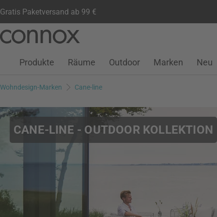
Gratis Paketversand ab 99 €
Kundenkonto
Wunschliste
Warenkorb
Direkt
Direkt
zum
zum
Seiteninhalt
Suchfeld
Produkte
Räume
Outdoor
Marken
Neu
springen
springen
Wohndesign-Marken
Cane-line
CANE-LINE - OUTDOOR KOLLEKTION