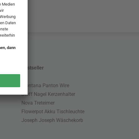
Bestseller
Montana Panton Wire
Stoff Nagel Kerzenhalter
Nova Treteimer
Flowerpot Akku Tischleuchte
Joseph Joseph Wäschekorb