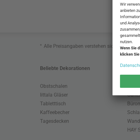
*
Alle Preisangaben verstehen sich inklusive
Beliebte Dekorationen
Belie
Obstschalen
Skand
Iittala Gläser
Gart
Tabletttisch
Büro
Kaffeebecher
Schla
Tagesdecken
Wand
HAY S