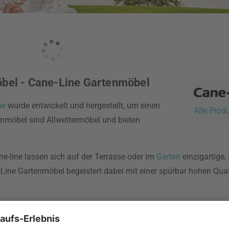
öbel - Cane-Line Gartenmöbel
ne
wurde entwickelt und hergestellt, um einen
Alle Prod
enmöbel sind Allwettermöbel und bieten
e-line lassen sich auf der Terrasse oder im
Garten
einzigartige,
ne Gartenmöbel begeistert dabei mit einer spürbar hohen Qualit
und Weave oder das QuickDry & AirFlow-System für schnelles Tr
Level.