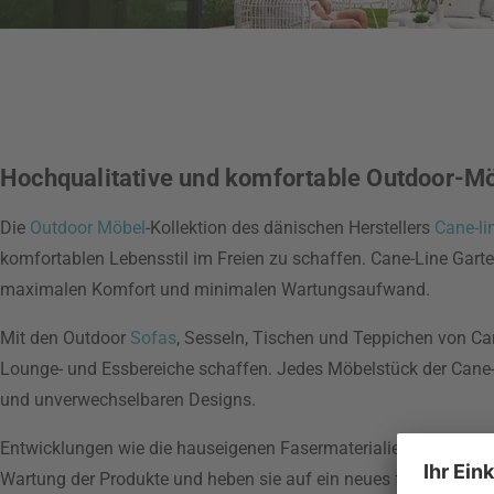
Hochqualitative und komfortable Outdoor-M
Die
Outdoor
Möbel
-Kollektion des dänischen Herstellers
Cane-li
komfortablen Lebensstil im Freien zu schaffen. Cane-Line Gart
maximalen Komfort und minimalen Wartungsaufwand.
Mit den Outdoor
Sofas
, Sesseln, Tischen und Teppichen von Can
Lounge- und Essbereiche schaffen. Jedes Möbelstück der Cane-Li
und unverwechselbaren Designs.
Entwicklungen wie die hauseigenen Fasermaterialien Soft Rope 
Wartung der Produkte und heben sie auf ein neues funktionales 