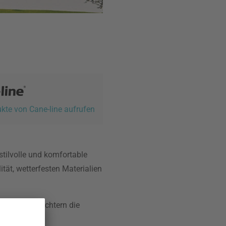
ukte von Cane-line aufrufen
 stilvolle und komfortable
ät, wetterfesten Materialien
ocknen erleichtern die