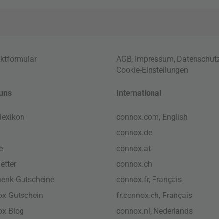
ktformular
AGB
,
Impressum
,
Datenschut
Cookie-Einstellungen
uns
International
lexikon
connox.com, English
connox.de
e
connox.at
etter
connox.ch
enk-Gutscheine
connox.fr, Français
x Gutschein
fr.connox.ch, Français
ox Blog
connox.nl, Nederlands