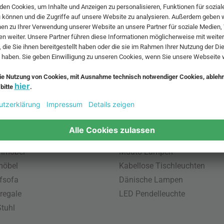
 MwSt. und zzgl.
Versandkosten
.
bte Möbel
Beliebte Leuchten
inavische Möbel
Pendellampe für Außen
enmöbel
Muuto Lampen
möbel
Kabellose Tischleuchten
fsofa
Dänische Lampen
regale
LED Pendelleuchte
tuhl