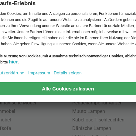
 MwSt. und zzgl.
Versandkosten
.
bte Möbel
Beliebte Leuchten
inavische Möbel
Pendellampe für Außen
enmöbel
Muuto Lampen
möbel
Kabellose Tischleuchten
fsofa
Dänische Lampen