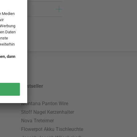
Bestseller
Montana Panton Wire
Stoff Nagel Kerzenhalter
Nova Treteimer
Flowerpot Akku Tischleuchte