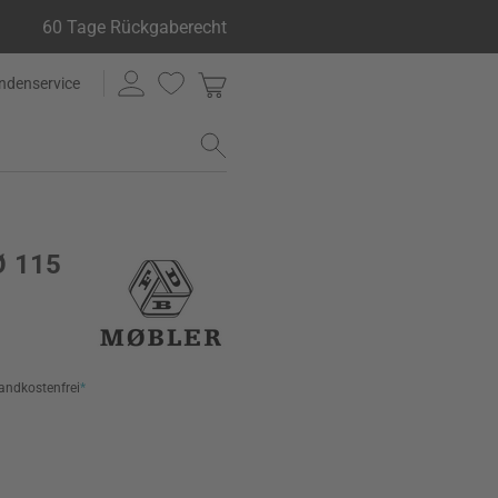
60 Tage Rückgaberecht
ndenservice
Ø 115
andkostenfrei
*