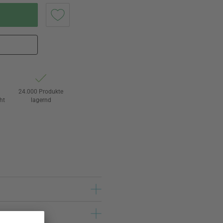
24.000 Produkte
ht
lagernd