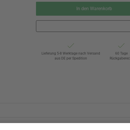
In den Warenkorb
Lieferung 5-8 Werktage nach Versand
60 Tage
aus DE per Spedition
Rückgaberec