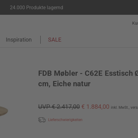
24.000 Produkte lagernd
Ku
Inspiration
SALE
FDB Møbler - C62E Esstisch 
cm, Eiche natur
UVP € 2.417,00
€ 1.884,00
inkl. MwSt.,
vers
Lieferschwierigkeiten