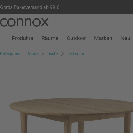
Gratis Paketversand ab 99 €
Kundenkonto
Wunschliste
Warenkorb
Direkt
Direkt
zum
zum
Seiteninhalt
Suchfeld
Produkte
Räume
Outdoor
Marken
Neu
springen
springen
Kategorien
Möbel
Tische
Esstische