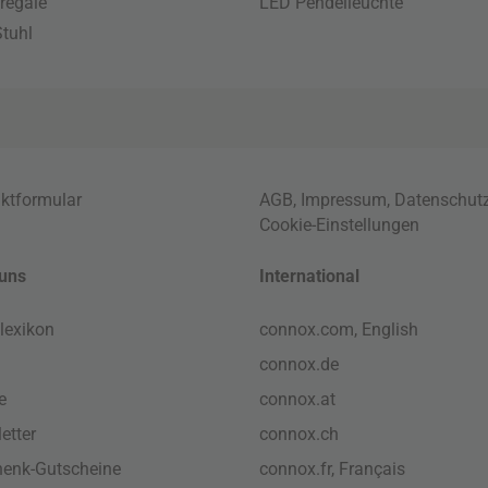
regale
LED Pendelleuchte
tuhl
ktformular
AGB
,
Impressum
,
Datenschut
Cookie-Einstellungen
uns
International
lexikon
connox.com, English
connox.de
e
connox.at
etter
connox.ch
enk-Gutscheine
connox.fr, Français