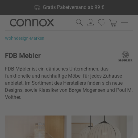
Shop Vorteile: Gratis Paketversand ab 99 €, 24.000 Produkte
Gratis Paketversand ab 99 €
lagernd, 60 Tage Rückgaberecht
Direkt
Direkt
zum
zum
Seiteninhalt
Suchfeld
Wohndesign-Marken
springen
springen
FDB Møbler
FDB Møbler ist ein dänisches Unternehmen, das
funktionelle und nachhaltige Möbel für jedes Zuhause
anbietet. Im Sortiment des Herstellers finden sich neue
Designs, sowie Klassiker von Børge Mogensen und Poul M.
Volther.