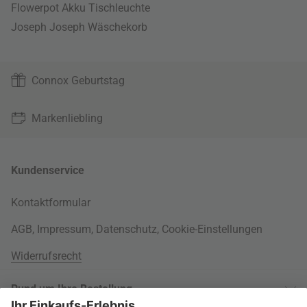
Flowerpot Akku Tischleuchte
Joseph Joseph Wäschekorb
Connox Geburtstag
Markenliebling
Kundenservice
Kontaktformular
AGB
,
Impressum
,
Datenschutz
,
Cookie-Einstellungen
Widerrufsrecht
Rund um Ihre Bestellung