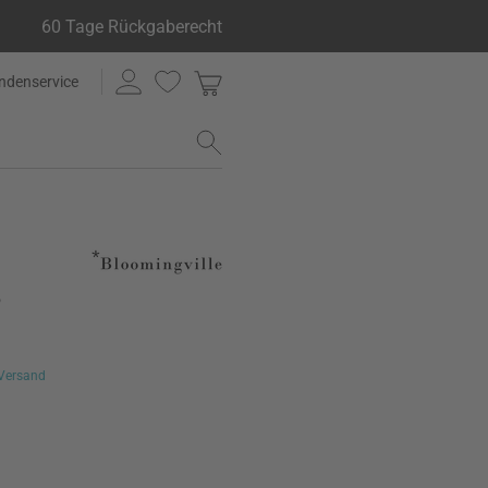
60 Tage Rückgaberecht
ndenservice
ß
Versand