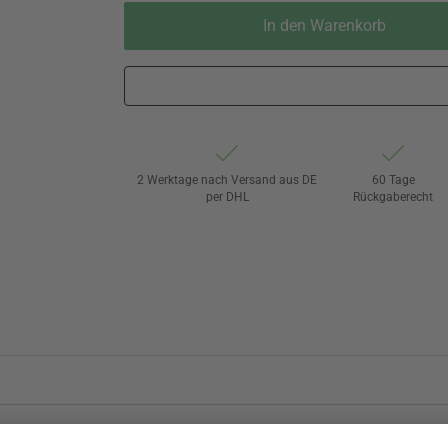
In den Warenkorb
2 Werktage nach Versand aus DE
60 Tage
per DHL
Rückgaberecht