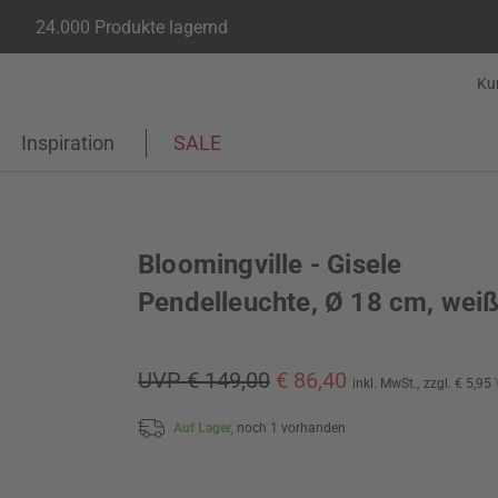
24.000 Produkte lagernd
Ku
Inspiration
SALE
Bloomingville - Gisele
Pendelleuchte, Ø 18 cm, wei
UVP € 149,00
€ 86,40
inkl. MwSt.,
zzgl. € 5,95
Auf Lager,
noch 1 vorhanden