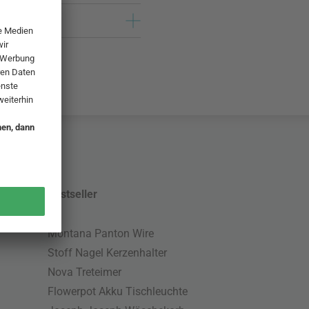
Bestseller
Montana Panton Wire
Stoff Nagel Kerzenhalter
Nova Treteimer
Flowerpot Akku Tischleuchte