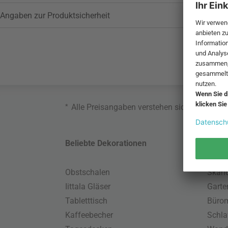
Angaben zur Produktsicherheit
*
Alle Preisangaben verstehen sich inklusive
Beliebte Dekorationen
Belie
Obstschalen
Skand
Iittala Gläser
Gart
Tabletttisch
Büro
Kaffeebecher
Schla