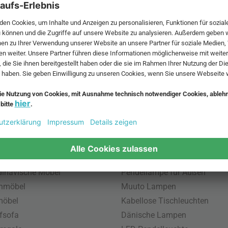
 MwSt. und zzgl.
Versandkosten
.
bte Möbel
Beliebte Leuchten
inavische Möbel
Pendellampe für Außen
enmöbel
Muuto Lampen
möbel
Kabellose Tischleuchten
fsofa
Dänische Lampen