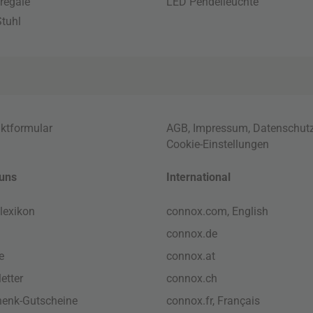
regale
LED Pendelleuchte
tuhl
ktformular
AGB
,
Impressum
,
Datenschut
Cookie-Einstellungen
uns
International
lexikon
connox.com, English
connox.de
e
connox.at
etter
connox.ch
enk-Gutscheine
connox.fr, Français