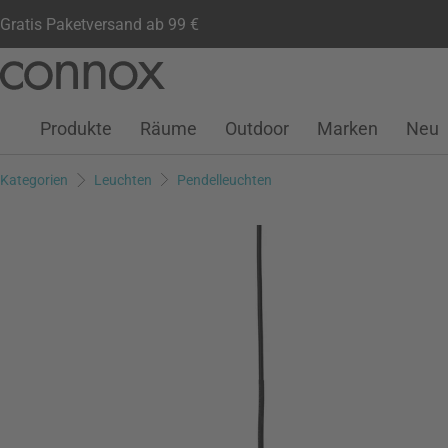
Gratis Paketversand ab 99 €
Kundenkonto
Wunschliste
Warenkorb
Direkt
Direkt
zum
zum
Seiteninhalt
Suchfeld
Produkte
Räume
Outdoor
Marken
Neu
springen
springen
Kategorien
Leuchten
Pendelleuchten