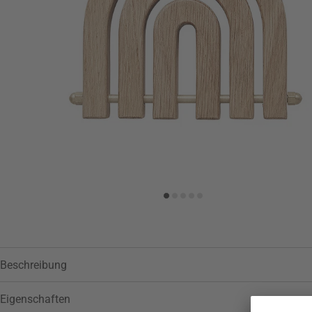
Zur Wunschliste hinzufügen
Beschreibung
Eigenschaften