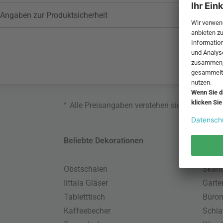
Angaben zur Produktsicherheit
*
Alle Preisangaben verstehen sich inklusive
Beliebte Dekorationen
Belie
Obstschalen
Skand
Iittala Gläser
Gart
Tabletttisch
Büro
Kaffeebecher
Schla