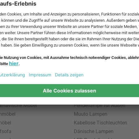
 MwSt. und zzgl.
Versandkosten
.
bte Möbel
Beliebte Leuchten
inavische Möbel
Pendellampe für Außen
enmöbel
Muuto Lampen
möbel
Kabellose Tischleuchten
fsofa
Dänische Lampen