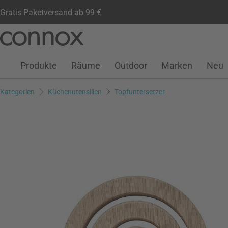
Gratis Paketversand ab 99 €
Kundenkonto
Wunschliste
Warenkorb
Direkt
Direkt
zum
zum
Seiteninhalt
Suchfeld
Produkte
Räume
Outdoor
Marken
Neu
springen
springen
Kategorien
Küchenutensilien
Topfuntersetzer