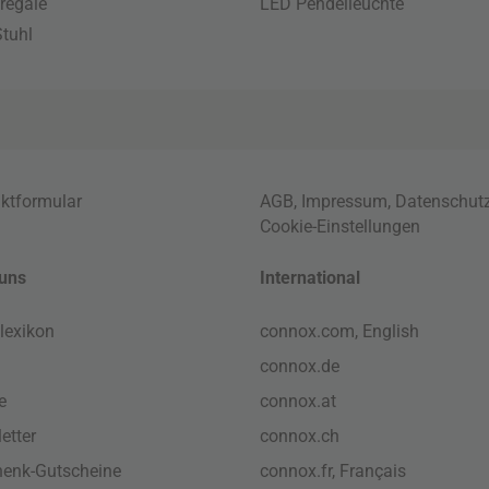
regale
LED Pendelleuchte
tuhl
ktformular
AGB
,
Impressum
,
Datenschut
Cookie-Einstellungen
uns
International
lexikon
connox.com, English
connox.de
e
connox.at
etter
connox.ch
enk-Gutscheine
connox.fr, Français