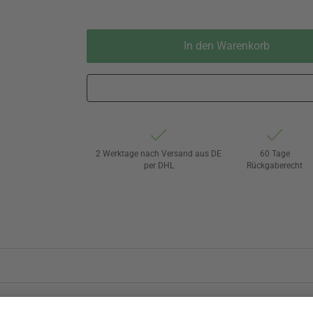
In den Warenkorb
2 Werktage nach Versand aus DE
60 Tage
per DHL
Rückgaberecht