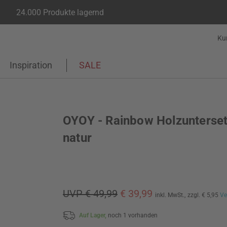
24.000 Produkte lagernd
Ku
Inspiration
SALE
OYOY - Rainbow Holzunterset
natur
UVP € 49,99
€ 39,99
inkl. MwSt.,
zzgl. € 5,95
Ve
Auf Lager,
noch 1 vorhanden