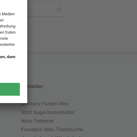
Bestseller
Montana Panton Wire
Stoff Nagel Kerzenhalter
Nova Treteimer
Flowerpot Akku Tischleuchte