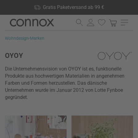
Shop Vorteile: Gratis Paketversand ab 99 €, 24.000 Produkte
Gratis Paketversand ab 99 €
lagernd, 60 Tage Rückgaberecht
Direkt
Direkt
zum
zum
Seiteninhalt
Suchfeld
Wohndesign-Marken
springen
springen
OYOY
Die Unternehmensvision von OYOY ist es, funktionelle
Produkte aus hochwertigen Materialien in angenehmen
Farben und Formen herzustellen. Das dänische
Unternehmen wurde im Januar 2012 von Lotte Fynboe
gegründet.