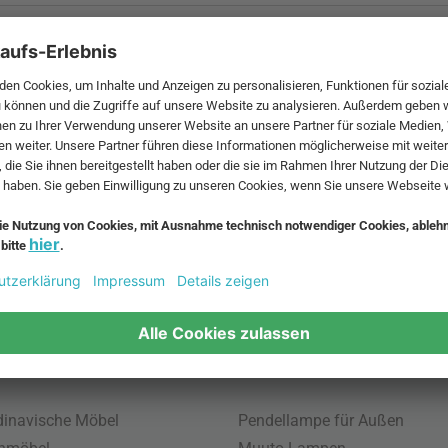
 MwSt. und zzgl.
Versandkosten
.
bte Möbel
Beliebte Leuchten
inavische Möbel
Pendellampe für Außen