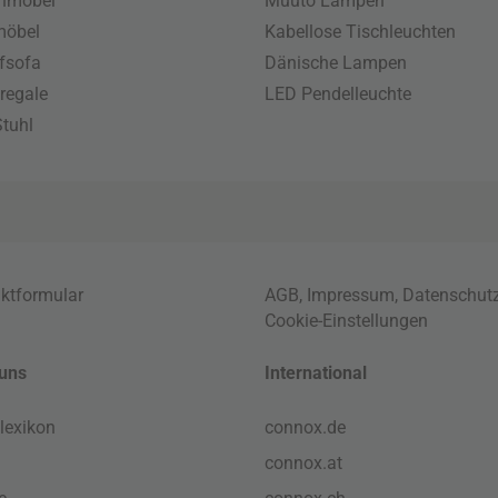
enmöbel
Muuto Lampen
möbel
Kabellose Tischleuchten
fsofa
Dänische Lampen
regale
LED Pendelleuchte
tuhl
ktformular
AGB
,
Impressum
,
Datenschut
Cookie-Einstellungen
uns
International
lexikon
connox.de
connox.at