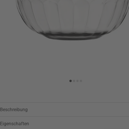
Zur Wunschliste hinzufügen
Beschreibung
Eigenschaften