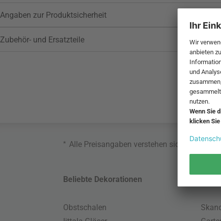
Angaben zur Produktsicherheit
Zubehör- und Ersatzteile
*
Alle Preisangaben verstehen sich inklusive
Beliebte Dekorationen
Belie
Obstschalen
Skand