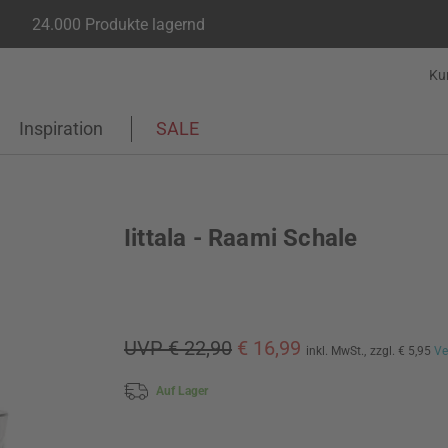
24.000 Produkte lagernd
Ku
Inspiration
SALE
Iittala - Raami Schale
UVP € 22,90
€ 16,99
inkl. MwSt.,
zzgl. € 5,95
Ve
Auf Lager