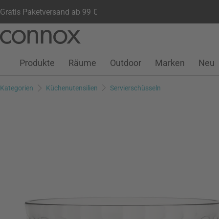
Gratis Paketversand ab 99 €
Kundenkonto
Wunschliste
Warenkorb
Direkt
Direkt
zum
zum
Seiteninhalt
Suchfeld
Produkte
Räume
Outdoor
Marken
Neu
springen
springen
Kategorien
Küchenutensilien
Servierschüsseln