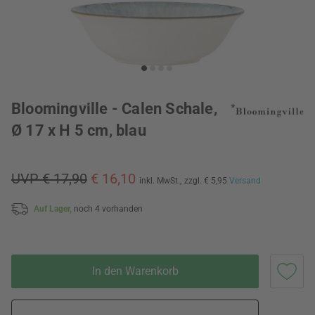
Bloomingville - Calen Schale,
Ø 17 x H 5 cm, blau
UVP € 17,90
€ 16,10
inkl. MwSt.,
zzgl. € 5,95
Versand
Auf Lager,
noch 4 vorhanden
In den Warenkorb