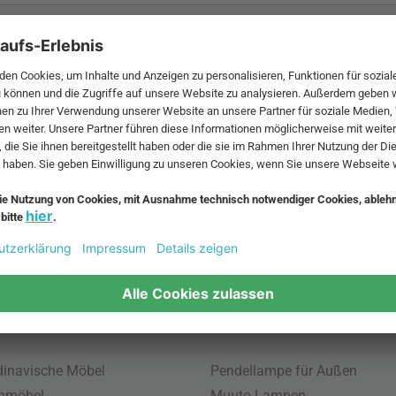
 MwSt. und zzgl.
Versandkosten
.
bte Möbel
Beliebte Leuchten
inavische Möbel
Pendellampe für Außen
enmöbel
Muuto Lampen