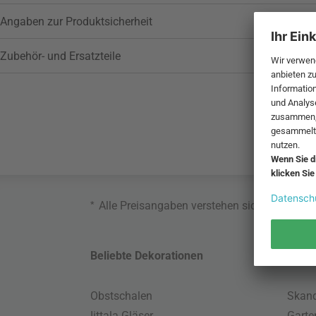
Angaben zur Produktsicherheit
Zubehör- und Ersatzteile
*
Alle Preisangaben verstehen sich inklusive
Beliebte Dekorationen
Belie
Obstschalen
Skand
Iittala Gläser
Gart