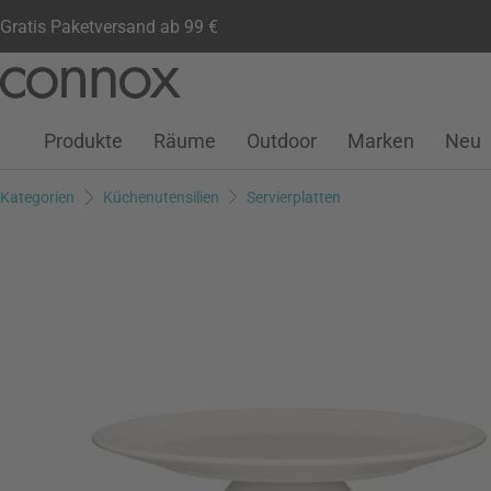
Gratis Paketversand ab 99 €
Kundenkonto
Wunschliste
Warenkorb
Direkt
Direkt
zum
zum
Seiteninhalt
Suchfeld
Produkte
Räume
Outdoor
Marken
Neu
springen
springen
Kategorien
Küchenutensilien
Servierplatten