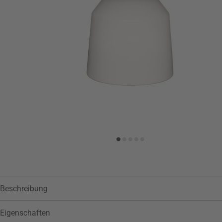
Zur Wunschliste hinzufügen
Beschreibung
Eigenschaften