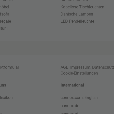
möbel
Kabellose Tischleuchten
fsofa
Dänische Lampen
regale
LED Pendelleuchte
tuhl
ktformular
AGB
,
Impressum
,
Datenschut
Cookie-Einstellungen
uns
International
lexikon
connox.com, English
connox.de
e
connox.at