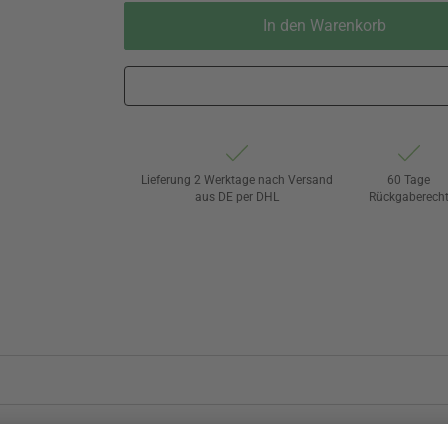
In den Warenkorb
Lieferung 2 Werktage nach Versand
60 Tage
aus DE per DHL
Rückgaberech