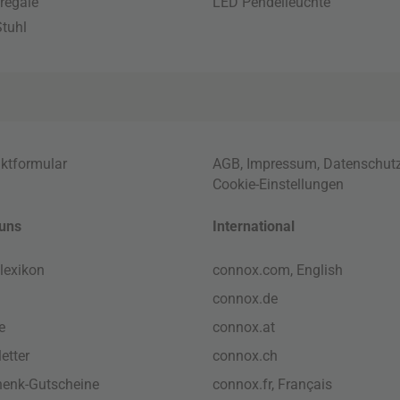
regale
LED Pendelleuchte
tuhl
ktformular
AGB
,
Impressum
,
Datenschut
Cookie-Einstellungen
uns
International
lexikon
connox.com, English
connox.de
e
connox.at
etter
connox.ch
enk-Gutscheine
connox.fr, Français