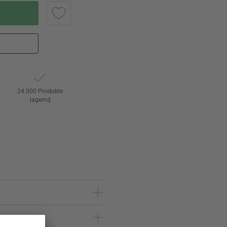
24.000 Produkte
t
lagernd