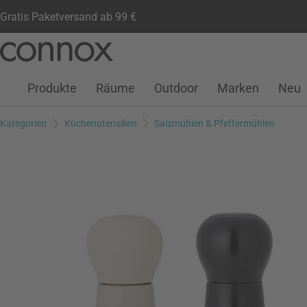
Gratis Paketversand ab 99 €
Kundenkonto
Wunschliste
Warenkorb
Direkt
Direkt
zum
zum
Seiteninhalt
Suchfeld
Produkte
Räume
Outdoor
Marken
Neu
springen
springen
Kategorien
Küchenutensilien
Salzmühlen & Pfeffermühlen