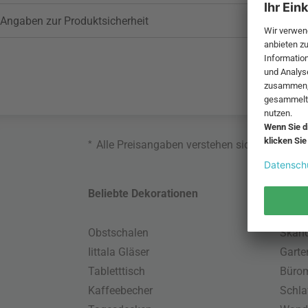
Angaben zur Produktsicherheit
*
Alle Preisangaben verstehen sich inklusive
Beliebte Dekorationen
Belie
Obstschalen
Skand
Iittala Gläser
Gart
Tabletttisch
Büro
Kaffeebecher
Schla