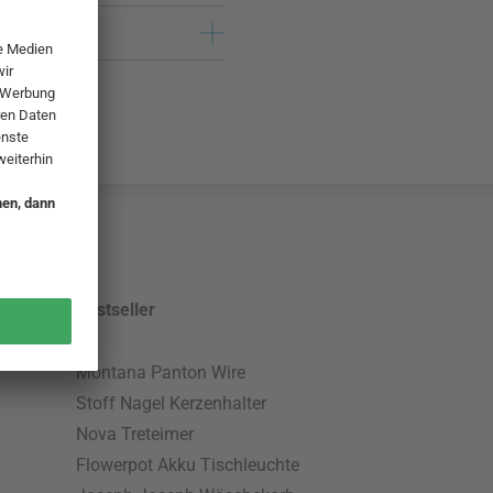
Bestseller
Montana Panton Wire
Stoff Nagel Kerzenhalter
Nova Treteimer
Flowerpot Akku Tischleuchte