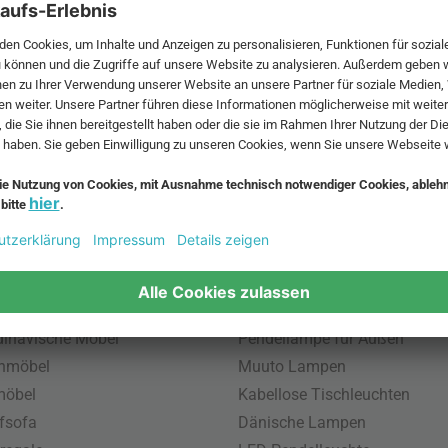
 MwSt. und zzgl.
Versandkosten
.
bte Möbel
Beliebte Leuchten
inavische Möbel
Pendellampe für Außen
enmöbel
Muuto Lampen
möbel
Kabellose Tischleuchten
fsofa
Dänische Lampen