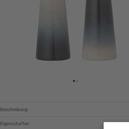
Zur Wunschliste hinzufügen
Beschreibung
Eigenschaften