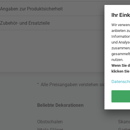
Angaben zur Produktsicherheit
Zubehör- und Ersatzteile
*
Alle Preisangaben verstehen sich inklusive
Beliebte Dekorationen
Belie
Obstschalen
Skand
Iittala Gläser
Gart