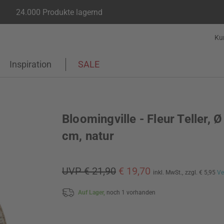
24.000 Produkte lagernd
Ku
Inspiration
SALE
Bloomingville - Fleur Teller, Ø
cm, natur
UVP € 21,90
€ 19,70
inkl. MwSt.,
zzgl. € 5,95
Ve
Auf Lager,
noch 1 vorhanden