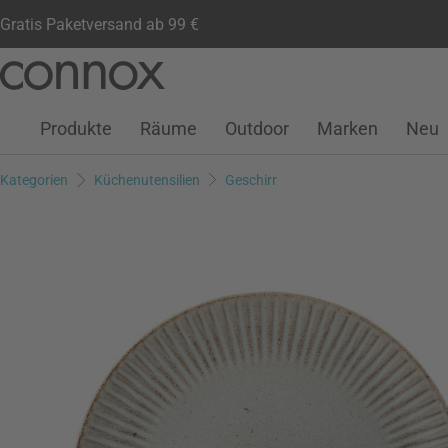
Gratis Paketversand ab 99 €
Kundenkonto
Wunschliste
Warenkorb
Direkt
Direkt
zum
zum
Seiteninhalt
Suchfeld
Produkte
Räume
Outdoor
Marken
Neu
springen
springen
Kategorien
Küchenutensilien
Geschirr