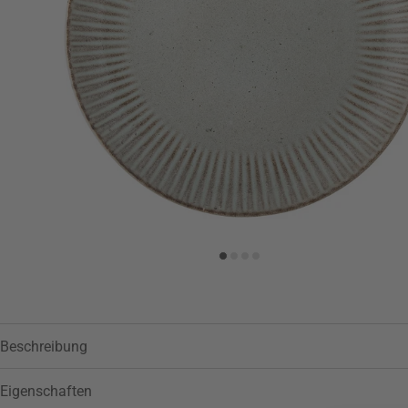
Zur Wunschliste hinzufügen
Beschreibung
Eigenschaften