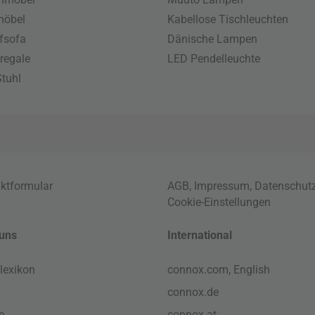
möbel
Kabellose Tischleuchten
fsofa
Dänische Lampen
regale
LED Pendelleuchte
tuhl
ktformular
AGB
,
Impressum
,
Datenschut
Cookie-Einstellungen
uns
International
lexikon
connox.com, English
connox.de
e
connox.at