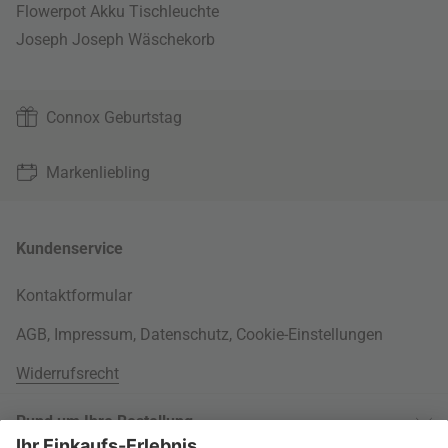
Flowerpot Akku Tischleuchte
Joseph Joseph Wäschekorb
Connox Geburtstag
Markenliebling
Kundenservice
Kontaktformular
AGB
,
Impressum
,
Datenschutz
,
Cookie-Einstellungen
Widerrufsrecht
Rund um Ihre Bestellung