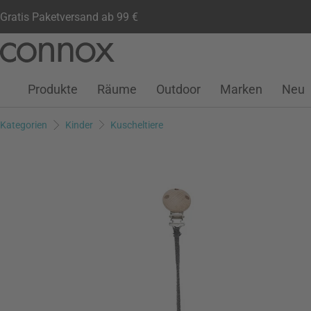
Gratis Paketversand ab 99 €
Kundenkonto
Wunschliste
Warenkorb
Direkt
Direkt
zum
zum
Seiteninhalt
Suchfeld
Produkte
Räume
Outdoor
Marken
Neu
springen
springen
Kategorien
Kinder
Kuscheltiere