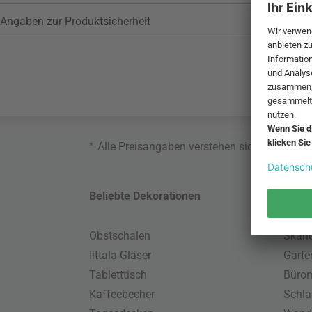
Angaben zur Produktsicherheit
*
Alle Preisangaben verstehen sich inklusive
Beliebte Dekorationen
Belie
Obstschalen
Skand
Iittala Gläser
Gart
Tabletttisch
Büro
Kaffeebecher
Schla