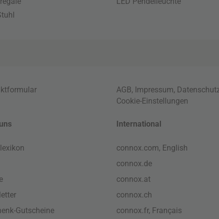
regale
LED Pendelleuchte
tuhl
ktformular
AGB
,
Impressum
,
Datenschut
Cookie-Einstellungen
uns
International
lexikon
connox.com, English
connox.de
e
connox.at
etter
connox.ch
enk-Gutscheine
connox.fr, Français