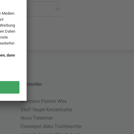
Bestseller
Montana Panton Wire
Stoff Nagel Kerzenhalter
Nova Treteimer
Flowerpot Akku Tischleuchte