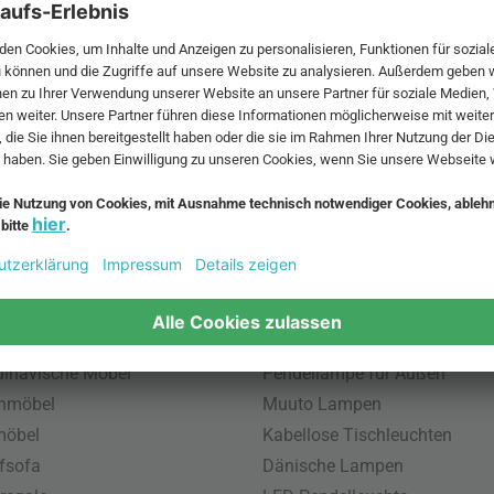
 MwSt. und zzgl.
Versandkosten
.
bte Möbel
Beliebte Leuchten
inavische Möbel
Pendellampe für Außen
enmöbel
Muuto Lampen
möbel
Kabellose Tischleuchten
fsofa
Dänische Lampen