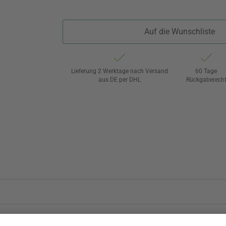
Auf die Wunschliste
Lieferung 2 Werktage nach Versand
60 Tage
aus DE per DHL
Rückgaberech