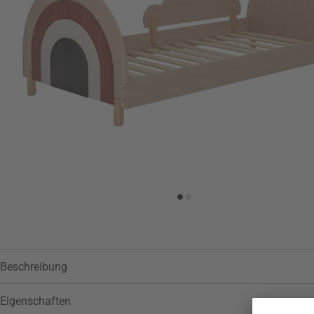
Zur Wunschliste hinzufügen
Beschreibung
Eigenschaften