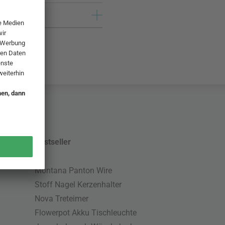
Bestseller
Montana Panton Wire
Stoff Nagel Kerzenhalter
Nova Treteimer
Flowerpot Akku Tischleuchte