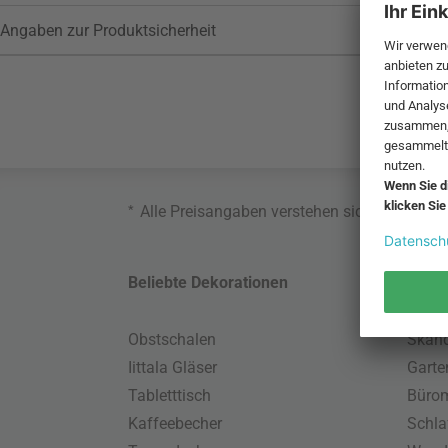
Angaben zur Produktsicherheit
*
Alle Preisangaben verstehen sich inklusive
Beliebte Dekorationen
Belie
Obstschalen
Skand
Iittala Gläser
Gart
Tabletttisch
Büro
Kaffeebecher
Schla