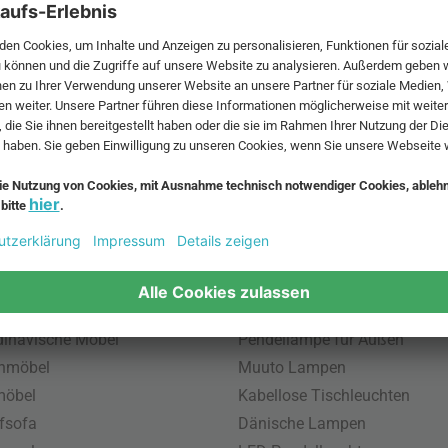
 MwSt. und zzgl.
Versandkosten
.
bte Möbel
Beliebte Leuchten
inavische Möbel
Pendellampe für Außen
enmöbel
Muuto Lampen
möbel
Kabellose Tischleuchten
fsofa
Dänische Lampen