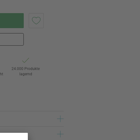
24.000 Produkte
ht
lagernd