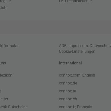
regale
LED Pendelleuchte
tuhl
ktformular
AGB
,
Impressum
,
Datenschut
Cookie-Einstellungen
uns
International
lexikon
connox.com, English
connox.de
e
connox.at
etter
connox.ch
enk-Gutscheine
connox.fr, Français