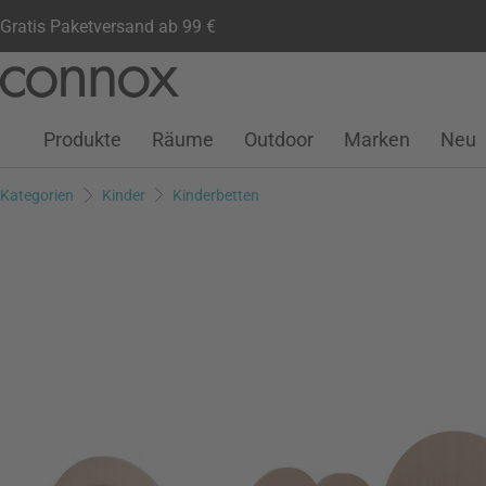
Gratis Paketversand ab 99 €
Kundenkonto
Wunschliste
Warenkorb
Direkt
Direkt
zum
zum
Seiteninhalt
Suchfeld
Produkte
Räume
Outdoor
Marken
Neu
springen
springen
Kategorien
Kinder
Kinderbetten