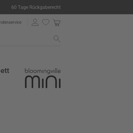
60 Tage Rückgaberecht
ndenservice
ett