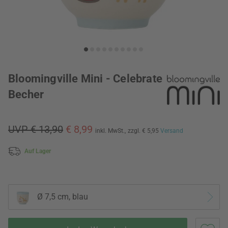
Bloomingville Mini - Celebrate
Becher
UVP € 13,90
€ 8,99
inkl. MwSt.,
zzgl. € 5,95
Versand
Auf Lager
Ø 7,5 cm, blau