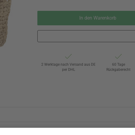
In den Warenkorb
2 Werktage nach Versand aus DE
60 Tage
per DHL
Rückgaberecht