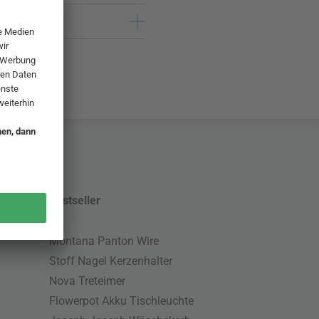
Bestseller
Montana Panton Wire
Stoff Nagel Kerzenhalter
Nova Treteimer
Flowerpot Akku Tischleuchte