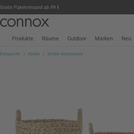
Gratis Paketversand ab 99 €
Kundenkonto
Wunschliste
Warenkorb
Direkt
Direkt
zum
zum
Seiteninhalt
Suchfeld
Produkte
Räume
Outdoor
Marken
Neu
springen
springen
Kategorien
Kinder
Kinder-Accessoires