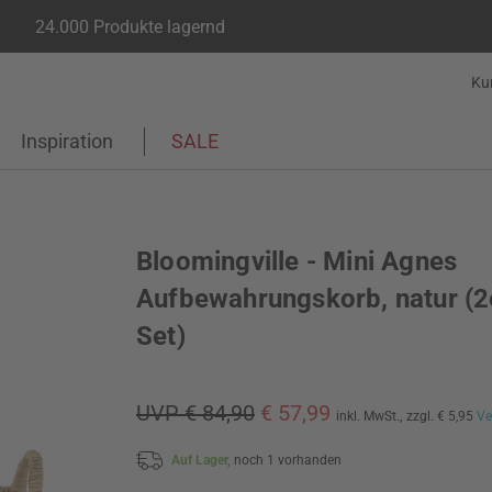
24.000 Produkte lagernd
Ku
Inspiration
SALE
Bloomingville - Mini Agnes
Aufbewahrungskorb, natur (2
Set)
UVP € 84,90
€ 57,99
inkl. MwSt.,
zzgl. € 5,95
Ve
Auf Lager,
noch 1 vorhanden