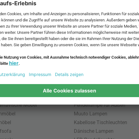
 MwSt. und zzgl.
Versandkosten
.
bte Möbel
Beliebte Leuchten
inavische Möbel
Pendellampe für Außen
enmöbel
Muuto Lampen
möbel
Kabellose Tischleuchten
fsofa
Dänische Lampen