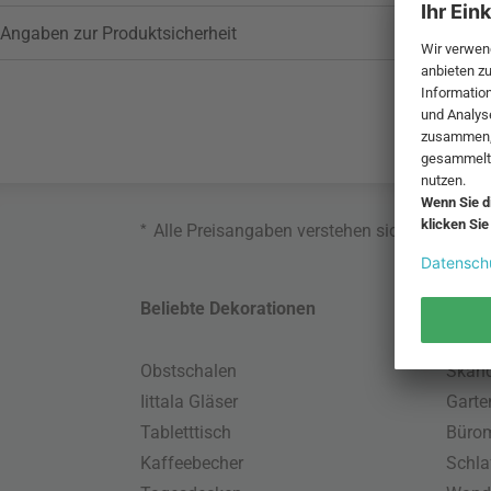
Angaben zur Produktsicherheit
*
Alle Preisangaben verstehen sich inklusive
Beliebte Dekorationen
Belie
Obstschalen
Skand
Iittala Gläser
Gart
Tabletttisch
Büro
Kaffeebecher
Schla