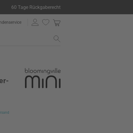
60 Tage Rückgaberecht
ndenservice
er-
rsand