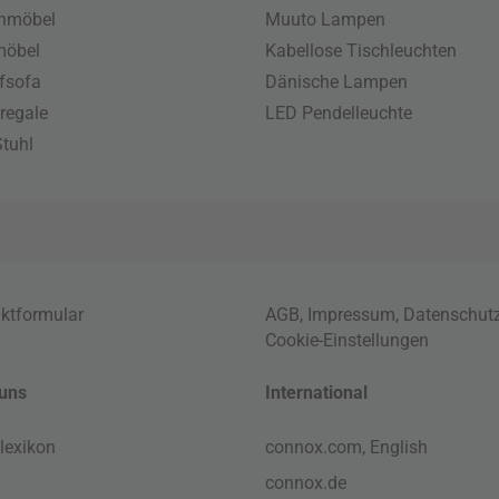
enmöbel
Muuto Lampen
möbel
Kabellose Tischleuchten
fsofa
Dänische Lampen
regale
LED Pendelleuchte
tuhl
ktformular
AGB
,
Impressum
,
Datenschut
Cookie-Einstellungen
uns
International
lexikon
connox.com, English
connox.de