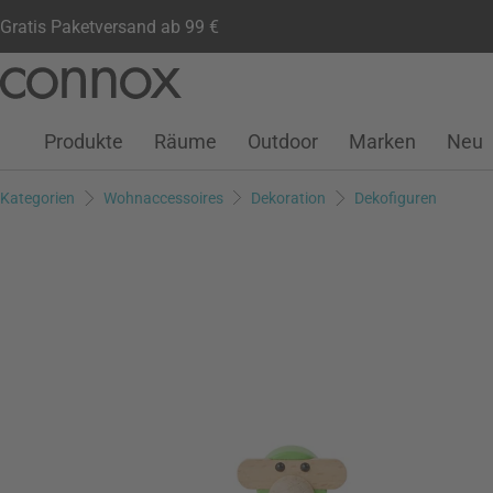
Gratis Paketversand ab 99 €
Kundenkonto
Wunschliste
Warenkorb
Direkt
Direkt
zum
zum
Seiteninhalt
Suchfeld
Produkte
Räume
Outdoor
Marken
Neu
springen
springen
Kategorien
Wohnaccessoires
Dekoration
Dekofiguren