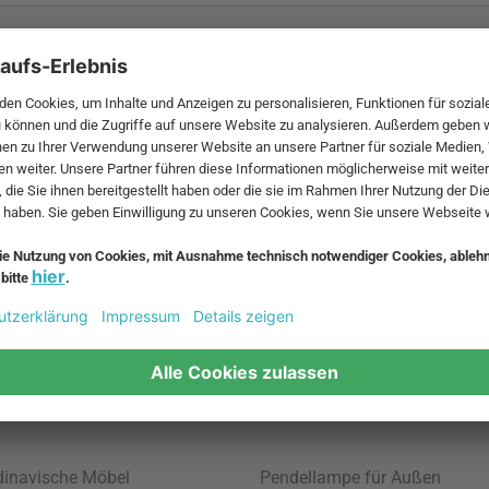
 MwSt. und zzgl.
Versandkosten
.
bte Möbel
Beliebte Leuchten
inavische Möbel
Pendellampe für Außen