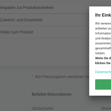
Angaben zur Produktsicherheit
Zubehör- und Ersatzteile
Video zum Produkt
*
Alle Preisangaben verstehen sich inklusive
Beliebte Dekorationen
Belie
Obstschalen
Skand