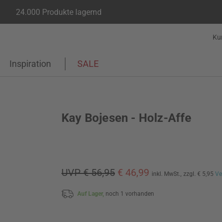
24.000 Produkte lagernd
Ku
Inspiration
SALE
Kay Bojesen - Holz-Affe
UVP € 56,95
€ 46,99
inkl. MwSt.,
zzgl. € 5,95
Ve
Auf Lager,
noch 1 vorhanden