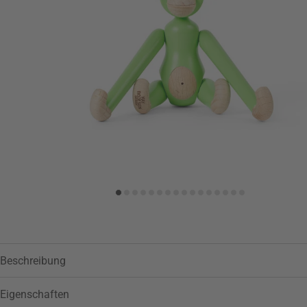
Zur Wunschliste hinzufügen
Beschreibung
Eigenschaften