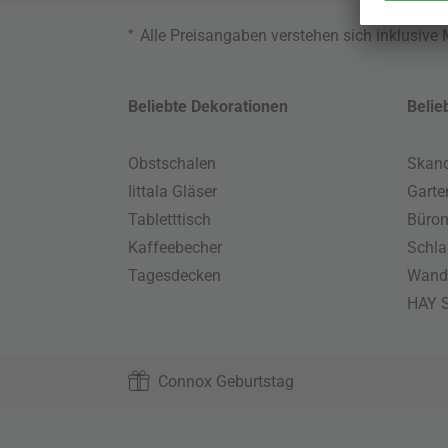
*
Alle Preisangaben verstehen sich inklusive
Beliebte Dekorationen
Belie
Obstschalen
Skand
Iittala Gläser
Gart
Tabletttisch
Büro
Kaffeebecher
Schla
Tagesdecken
Wand
HAY S
Connox Geburtstag