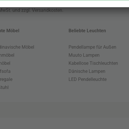
 MwSt. und zzgl.
Versandkosten
.
bte Möbel
Beliebte Leuchten
inavische Möbel
Pendellampe für Außen
enmöbel
Muuto Lampen
möbel
Kabellose Tischleuchten
fsofa
Dänische Lampen
regale
LED Pendelleuchte
tuhl