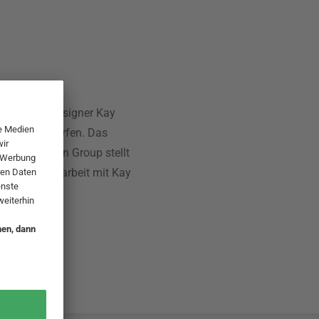
urden von Designer Kay
 1957 entworfen. Das
dahl Design Group stellt
ger Zusammenarbeit mit Kay