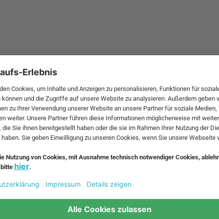
Kay Bojesen Denmark
Die bekannten Holz-Tiere w
ndahl Design
Bojesen zwischen 1935 und
hren, Glas
dänische Unternehmen Rosen
die Kollektion heute in en
Bojesens Familie her.