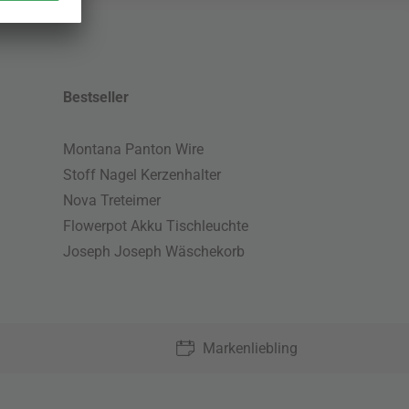
Bestseller
Montana Panton Wire
Stoff Nagel Kerzenhalter
Nova Treteimer
Flowerpot Akku Tischleuchte
Joseph Joseph Wäschekorb
Markenliebling