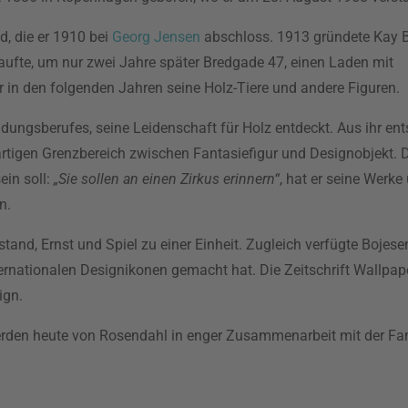
d, die er 1910 bei
Georg Jensen
abschloss. 1913 gründete Kay 
aufte, um nur zwei Jahre später Bredgade 47, einen Laden mit
r in den folgenden Jahren seine Holz-Tiere und andere Figuren.
dungsberufes, seine Leidenschaft für Holz entdeckt. Aus ihr en
gartigen Grenzbereich zwischen Fantasiefigur und Designobjekt. 
in soll:
„Sie sollen an einen Zirkus erinnern“
, hat er seine Werke
n.
d, Ernst und Spiel zu einer Einheit. Zugleich verfügte Bojesen
ernationalen Designikonen gemacht hat. Die Zeitschrift Wallpap
ign.
erden heute von Rosendahl in enger Zusammenarbeit mit der Fami