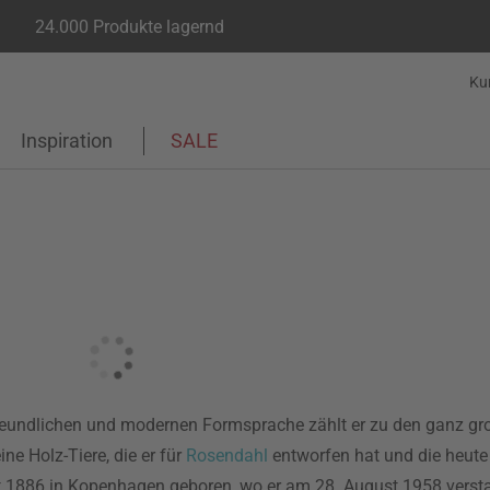
24.000 Produkte lagernd
Ku
Inspiration
SALE
freundlichen und modernen Formsprache zählt er zu den ganz g
ne Holz-Tiere, die er für
Rosendahl
entworfen hat und die heute
t 1886 in Kopenhagen geboren, wo er am 28. August 1958 versta