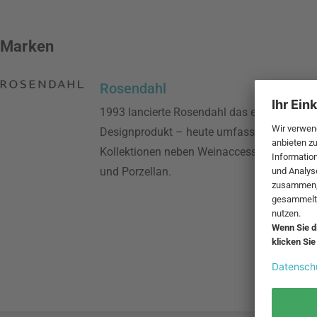
Marken
Rosendahl
1993 lancierte Rosendahl das erste eigene
Designprodukt – heute umfassen die Rose
Kollektionen neben Weinaccessoires auch U
und Porzellan.