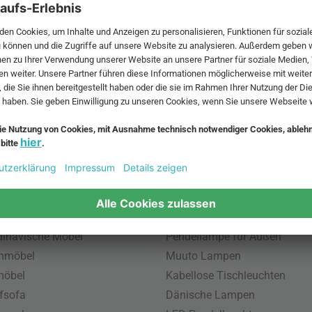
 MwSt. und zzgl.
Versandkosten
.
bte Möbel
Beliebte Leuchten
inavische Möbel
Pendellampe für Außen
enmöbel
Muuto Lampen
möbel
Kabellose Tischleuchten
fsofa
Dänische Lampen