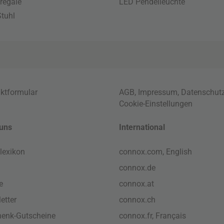
regale
LED Pendelleuchte
tuhl
ktformular
AGB
,
Impressum
,
Datenschut
Cookie-Einstellungen
uns
International
lexikon
connox.com, English
connox.de
e
connox.at
etter
connox.ch
enk-Gutscheine
connox.fr, Français