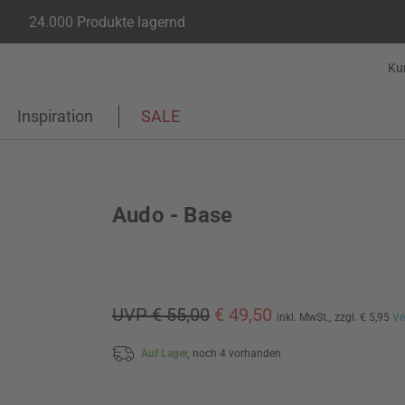
24.000 Produkte lagernd
Ku
Inspiration
SALE
Audo - Base
UVP € 55,00
€ 49,50
inkl. MwSt.,
zzgl. € 5,95
Ve
Auf Lager,
noch 4 vorhanden