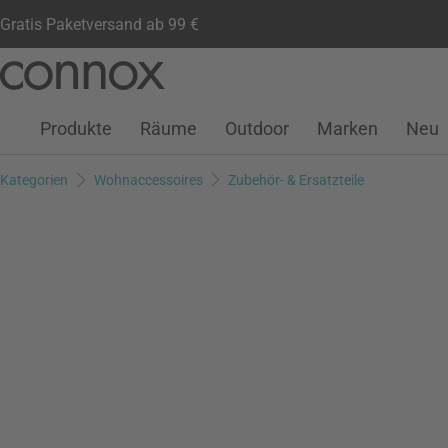
Gratis Paketversand ab 99 €
Kundenkonto
Wunschliste
Warenkorb
Direkt
Direkt
zum
zum
Seiteninhalt
Suchfeld
Produkte
Räume
Outdoor
Marken
Neu
springen
springen
Kategorien
Wohnaccessoires
Zubehör- & Ersatzteile