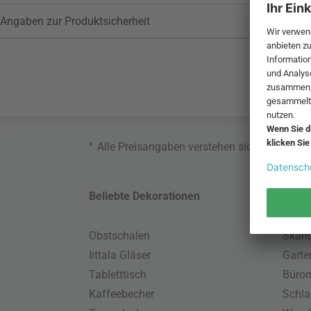
Angaben zur Produktsicherheit
*
Alle Preisangaben verstehen sich inklusive
Beliebte Dekorationen
Belie
Obstschalen
Skand
Iittala Gläser
Gart
Tabletttisch
Büro
Kaffeebecher
Schla