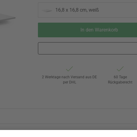
16,8 x 16,8 cm, weiß
In den Warenkorb
2 Werktage nach Versand aus DE
60 Tage
per DHL
Rückgaberecht