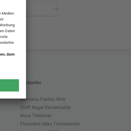
Bestseller
Montana Panton Wire
Stoff Nagel Kerzenhalter
Nova Treteimer
Flowerpot Akku Tischleuchte