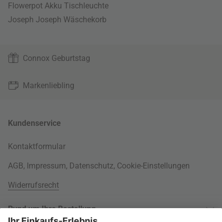
Flowerpot Akku Tischleuchte
Joseph Joseph Wäschekorb
Connox Geburtstag
Markenliebling
Kundenservice
Kontaktformular
AGB
,
Impressum
,
Datenschutz
,
Cookie-Einstellungen
Widerrufsrecht
Rund um Ihre Bestellung