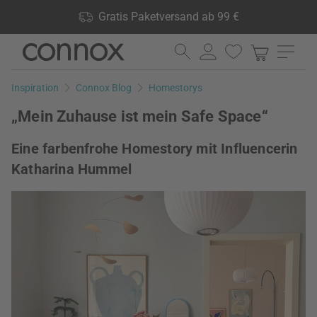
Shop Vorteile: Gratis Paketversand ab 99 €, 24.000 Produkte
Gratis Paketversand ab 99 €
lagernd, 60 Tage Rückgaberecht
Direkt
Direkt
zum
zum
Seiteninhalt
Suchfeld
Inspiration
Connox Blog
Homestorys
springen
springen
„Mein Zuhause ist mein Safe Space“
Eine farbenfrohe Homestory mit Influencerin
Katharina Hummel