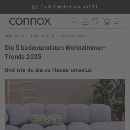
Shop Vorteile: Gratis Paketversand ab 99 €, 24.000 Produkte
Gratis Paketversand ab 99 €
lagernd, 60 Tage Rückgaberecht
Direkt
Direkt
zum
zum
Seiteninhalt
Suchfeld
Inspiration
Connox Blog
News & Trends
springen
springen
Die 5 bedeutendsten Wohnzimmer-
Trends 2025
Und wie du sie zu Hause umsetzt