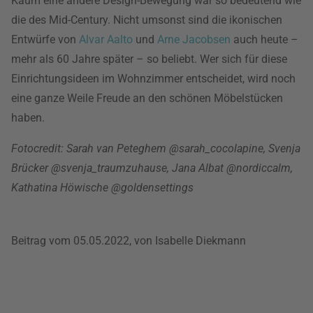
Kaum eine andere Design-Bewegung war so bedeutend wie
die des Mid-Century. Nicht umsonst sind die ikonischen
Entwürfe von
Alvar Aalto
und
Arne Jacobsen
auch heute –
mehr als 60 Jahre später – so beliebt. Wer sich für diese
Einrichtungsideen im Wohnzimmer entscheidet, wird noch
eine ganze Weile Freude an den schönen Möbelstücken
haben.
Fotocredit: Sarah van Peteghem @sarah_cocolapine, Svenja
Brücker @svenja_traumzuhause, Jana Albat @nordiccalm,
Kathatina Höwische @goldensettings
Beitrag vom 05.05.2022, von Isabelle Diekmann