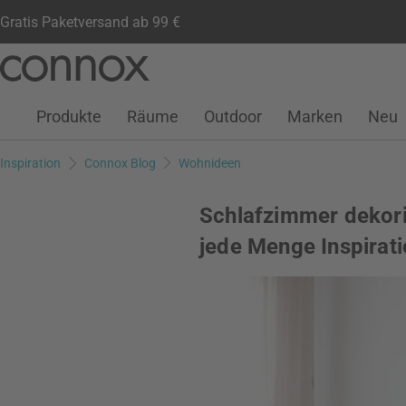
Gratis Paketversand ab 99 €
Kundenkonto
Wunschliste
Warenkorb
Direkt
Direkt
zum
zum
Seiteninhalt
Suchfeld
Produkte
Räume
Outdoor
Marken
Neu
springen
springen
Inspiration
Connox Blog
Wohnideen
Schlafzimmer dekori
jede Menge Inspirat