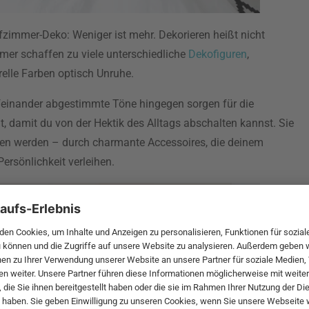
zimmer-Deko: Weniger ist mehr. Dekorieren heißt nicht
mmer schaffen zu viele unterschiedliche
Dekofiguren
,
elle Farben optisch Unruhe.
einander abgestimmte Töne hingegen sorgen für die
ht, damit du von der Hektik des Alltags abschalten kannst. Sie
hen werden – durch charmante Accessoires, die deinem
rsönlichkeit verleihen.