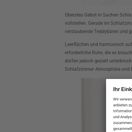
Oberstes Gebot in Sachen Schlaf
vollstellen. Gerade im Schlafzi
verstaubende Teddybären und gr
Leerflächen und harmonisch auf
erforderliche Ruhe, die es brauc
dürfen jedoch gezielt unterbroc
Schlafzimmer Atmosphäre und Pe