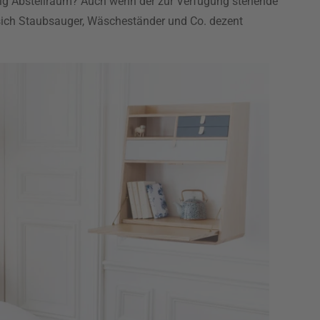
tig Abstellraum? Auch wenn der zur Verfügung stehende
sich Staubsauger, Wäscheständer und Co. dezent