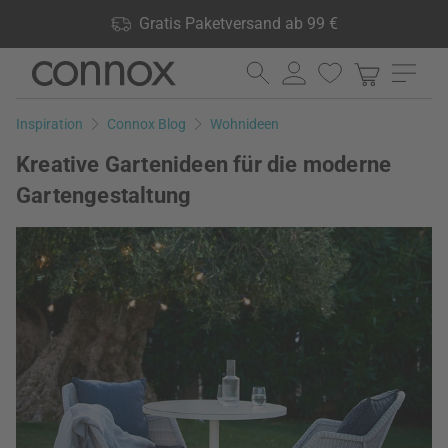
Shop Vorteile: Gratis Paketversand ab 99 €, 24.000 Produkte
Gratis Paketversand ab 99 €
lagernd, 60 Tage Rückgaberecht
Direkt
Direkt
zum
zum
Seiteninhalt
Suchfeld
Inspiration
Connox Blog
Wohnideen
springen
springen
Kreative Gartenideen für die moderne
Gartengestaltung