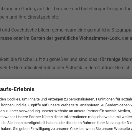
 Nutzung im Garten, auf der Terrasse und bietet sogar Designs 
beln und ihre Einsatzgebiete:
und Couchtische bilden gemeinsam eine gemütliche Sitzgruppe, d
errasse oder im Garten der gemütliche Wohnzimmer-Look
, der 
eit, die frische Luft zu genießen und sind ideal für
ruhige Mom
ehrte Gemütlichkeit mit cooler Ästhetik in den Outdoor-Bereich.
vorragend für den
Einsatz auf Terrassen, am Pool oder in Garte
 Stühlen auf der Terrasse und sind so besonders flexibel einsetz