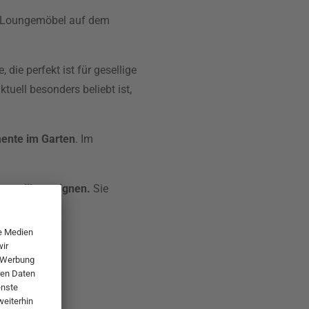
für Loungemöbel auf dem
ie perfekt ist für gesellige
aktuell besonders beliebt ist,
ente im Garten
. Im
npavillons eignen.
Sie
bar.