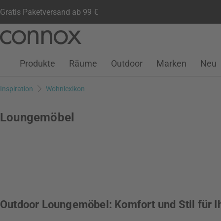
Gratis Paketversand ab 99 €
Kundenkonto
Wunschliste
Warenkorb
Direkt
Direkt
zum
zum
Seiteninhalt
Suchfeld
Produkte
Räume
Outdoor
Marken
Neu
springen
springen
Inspiration
Wohnlexikon
Loungemöbel
Outdoor Loungemöbel: Komfort und Stil für Ih