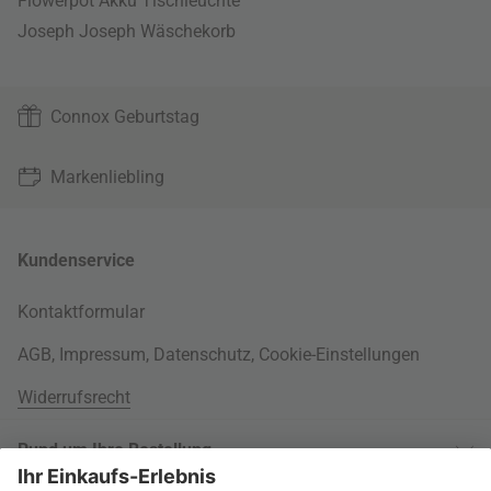
Flowerpot Akku Tischleuchte
Joseph Joseph Wäschekorb
Connox Geburtstag
Markenliebling
Kundenservice
Kontaktformular
AGB
,
Impressum
,
Datenschutz
,
Cookie-Einstellungen
Widerrufsrecht
Rund um Ihre Bestellung