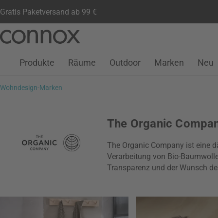
Gratis Paketversand ab 99 €
Kundenkonto
Wunschliste
Warenkorb
Direkt
Direkt
zum
zum
Seiteninhalt
Suchfeld
Produkte
Räume
Outdoor
Marken
Neu
springen
springen
Wohndesign-Marken
The Organic Compa
The Organic Company ist eine dä
Verarbeitung von Bio-Baumwolle b
Transparenz und der Wunsch des