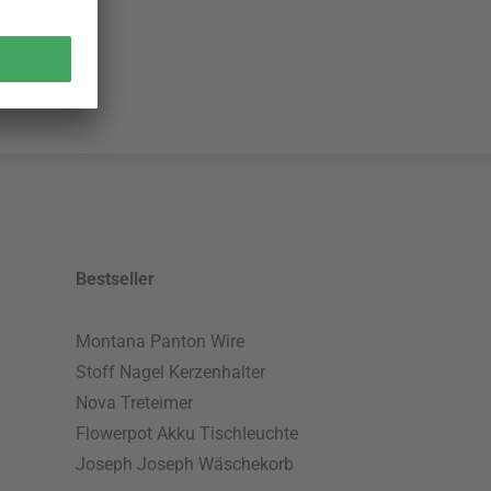
Bestseller
Montana Panton Wire
Stoff Nagel Kerzenhalter
Nova Treteimer
Flowerpot Akku Tischleuchte
Joseph Joseph Wäschekorb