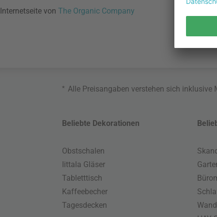
Internetseite von
The Organic Company
*
Alle Preisangaben verstehen sich inklusive
Beliebte Dekorationen
Belie
Obstschalen
Skand
Iittala Gläser
Gart
Tabletttisch
Büro
Kaffeebecher
Schla
Tagesdecken
Wand