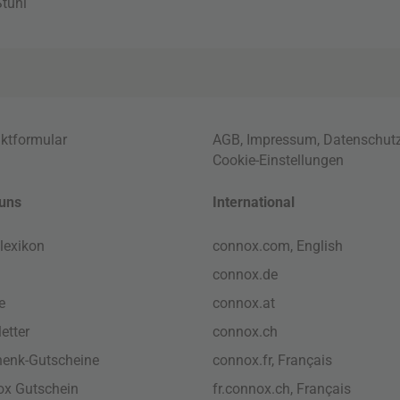
tuhl
ktformular
AGB
,
Impressum
,
Datenschut
Cookie-Einstellungen
uns
International
lexikon
connox.com, English
connox.de
e
connox.at
etter
connox.ch
enk-Gutscheine
connox.fr, Français
x Gutschein
fr.connox.ch, Français