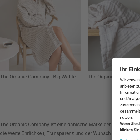
The Organic Company - Big Waffle
The Organic Company -
The Organic Company ist eine dänische Marke der Gründerin Joy 
die Werte Ehrlichkeit, Transparenz und der Wunsch des Bewirken