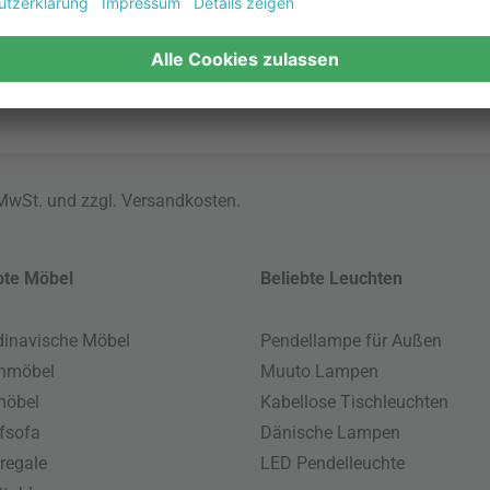
 MwSt. und zzgl.
Versandkosten
.
bte Möbel
Beliebte Leuchten
inavische Möbel
Pendellampe für Außen
enmöbel
Muuto Lampen
möbel
Kabellose Tischleuchten
fsofa
Dänische Lampen
regale
LED Pendelleuchte