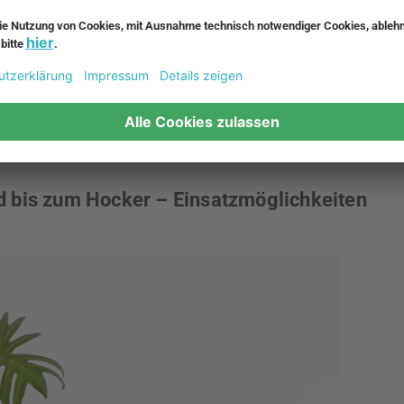
ie Nordwestafrika verarbeitet und für seine wertvollen
Kork ist nachhaltig, besteht aus sehr eng zusammenliegenden
ngem Gewicht besonders belastbar und elastisch. Außerdem
st unempfindlich gegenüber Feuchtigkeit, schwer entflammbar
Bei der Einrichtung besticht das Material aber vor allem durch
inimalistischen, naturverbundenen Look, der Geborgenheit
 bis zum Hocker – Einsatzmöglichkeiten