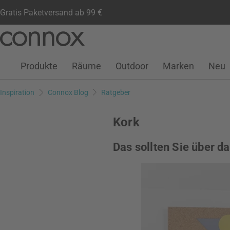
Gratis Paketversand ab 99 €
Kundenkonto
Wunschliste
Warenkorb
Direkt
Direkt
zum
zum
Seiteninhalt
Suchfeld
Produkte
Räume
Outdoor
Marken
Neu
springen
springen
Inspiration
Connox Blog
Ratgeber
Kork
Das sollten Sie über d