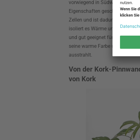
vorwiegend in Südwesteuropa sow
Eigenschaften geschätzt. Denn 
Zellen und ist dadurch bei geri
isoliert es Wärme und Schall, i
und gut geeignet für Allergiker. 
seine warme Farbe und seinen m
ausstrahlt.
Von der Kork-Pinnwand
von Kork