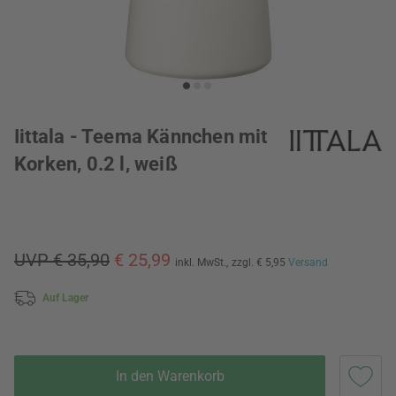
Iittala - Teema Kännchen mit
Korken, 0.2 l, weiß
UVP € 35,90
€ 25,99
inkl. MwSt.,
zzgl. € 5,95
Versand
Auf Lager
In den Warenkorb