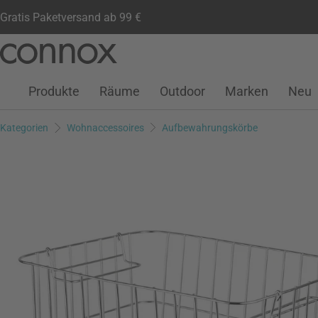
Gratis Paketversand ab 99 €
Kundenkonto
Wunschliste
Warenkorb
Direkt
Direkt
zum
zum
Seiteninhalt
Suchfeld
Produkte
Räume
Outdoor
Marken
Neu
springen
springen
Kategorien
Wohnaccessoires
Aufbewahrungskörbe