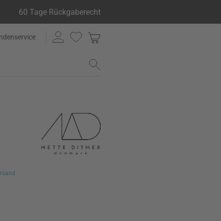
60 Tage Rückgaberecht
ndenservice
rsand