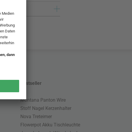
Bestseller
Montana Panton Wire
Stoff Nagel Kerzenhalter
Nova Treteimer
Flowerpot Akku Tischleuchte