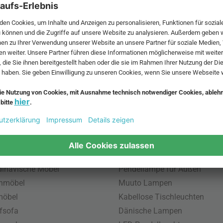
 MwSt. und zzgl.
Versandkosten
.
bte Möbel
Beliebte Leuchten
inavische Möbel
Pendellampe für Außen
enmöbel
Muuto Lampen
möbel
Kabellose Tischleuchten
fsofa
Dänische Lampen