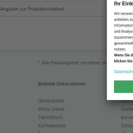
Angaben zur Produktsicherheit
*
Alle Preisangaben verstehen sich inklusive
Beliebte Dekorationen
Belie
Obstschalen
Skand
Iittala Gläser
Gart
Tabletttisch
Büro
Kaffeebecher
Schla