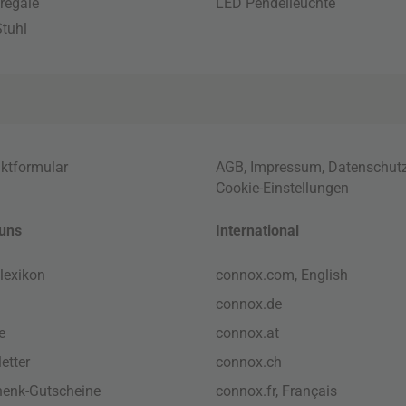
regale
LED Pendelleuchte
tuhl
ktformular
AGB
,
Impressum
,
Datenschut
Cookie-Einstellungen
uns
International
lexikon
connox.com, English
connox.de
e
connox.at
etter
connox.ch
enk-Gutscheine
connox.fr, Français