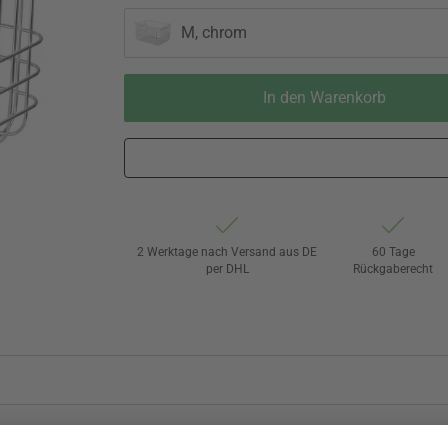
M, chrom
In den Warenkorb
2 Werktage nach Versand aus DE
60 Tage
per DHL
Rückgaberecht