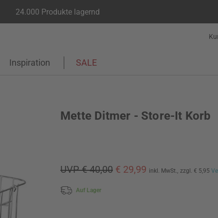
24.000 Produkte lagernd
Ku
Inspiration
SALE
Mette Ditmer - Store-It Korb
UVP € 40,00
€ 29,99
inkl. MwSt.,
zzgl. € 5,95
Ve
Auf Lager