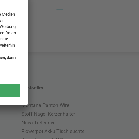
Bestseller
Montana Panton Wire
Stoff Nagel Kerzenhalter
Nova Treteimer
Flowerpot Akku Tischleuchte