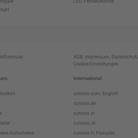
regale
LED Pendelleuchte
tuhl
ktformular
AGB
,
Impressum
,
Datenschut
Cookie-Einstellungen
uns
International
lexikon
connox.com, English
connox.de
e
connox.at
etter
connox.ch
enk-Gutscheine
connox.fr, Français