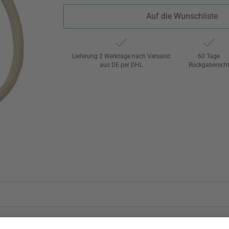
Auf die Wunschliste
Lieferung 2 Werktage nach Versand
60 Tage
aus DE per DHL
Rückgaberech