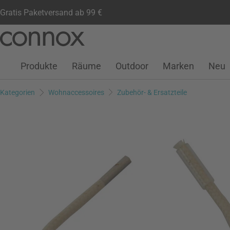
Gratis Paketversand ab 99 €
Kundenkonto
Wunschliste
Warenkorb
Direkt
Direkt
zum
zum
Seiteninhalt
Suchfeld
Produkte
Räume
Outdoor
Marken
Neu
springen
springen
Kategorien
Wohnaccessoires
Zubehör- & Ersatzteile