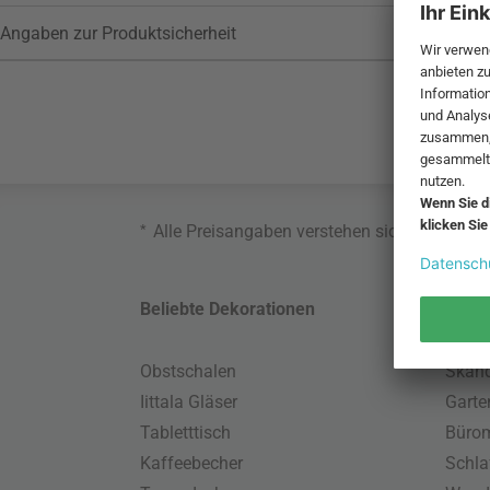
Angaben zur Produktsicherheit
*
Alle Preisangaben verstehen sich inklusive
Beliebte Dekorationen
Belie
Obstschalen
Skand
Iittala Gläser
Gart
Tabletttisch
Büro
Kaffeebecher
Schla