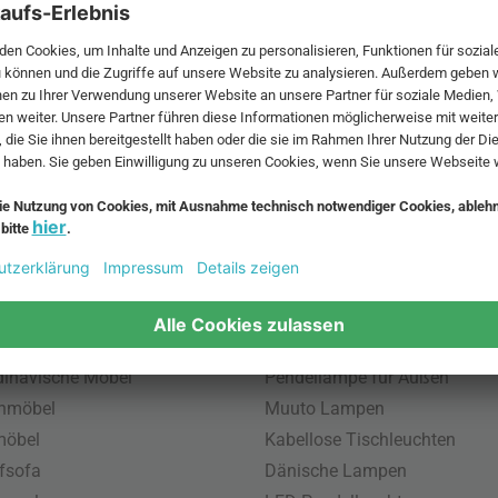
 MwSt. und zzgl.
Versandkosten
.
bte Möbel
Beliebte Leuchten
inavische Möbel
Pendellampe für Außen
enmöbel
Muuto Lampen
möbel
Kabellose Tischleuchten
fsofa
Dänische Lampen