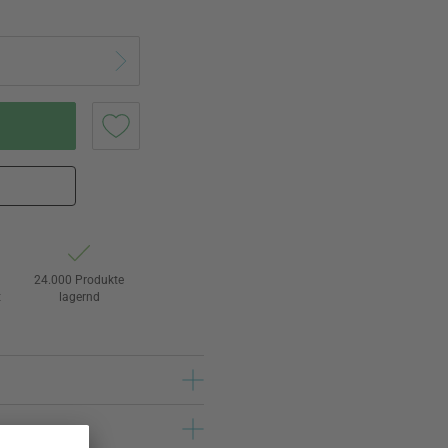
24.000 Produkte
t
lagernd