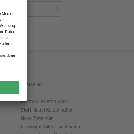
Bestseller
Montana Panton Wire
Stoff Nagel Kerzenhalter
Nova Treteimer
Flowerpot Akku Tischleuchte