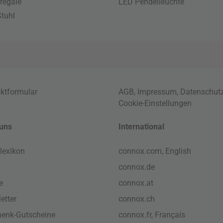
regale
LED Pendelleuchte
tuhl
ktformular
AGB
,
Impressum
,
Datenschut
Cookie-Einstellungen
uns
International
lexikon
connox.com, English
connox.de
e
connox.at
etter
connox.ch
enk-Gutscheine
connox.fr, Français