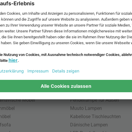
 MwSt. und zzgl.
Versandkosten
.
bte Möbel
Beliebte Leuchten
inavische Möbel
Pendellampe für Außen
enmöbel
Muuto Lampen
möbel
Kabellose Tischleuchten
fsofa
Dänische Lampen