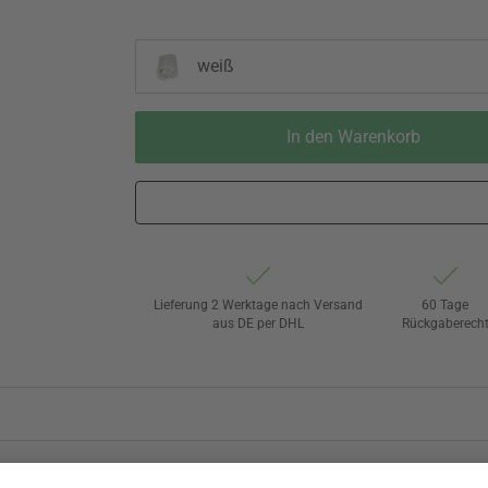
weiß
In den Warenkorb
Lieferung 2 Werktage nach Versand
60 Tage
aus DE per DHL
Rückgaberech