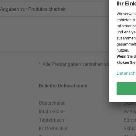
Angaben zur Produktsicherheit
*
Alle Preisangaben verstehen sich inklusive
Beliebte Dekorationen
Belie
Obstschalen
Skand
Iittala Gläser
Gart
Tabletttisch
Büro
Kaffeebecher
Schla