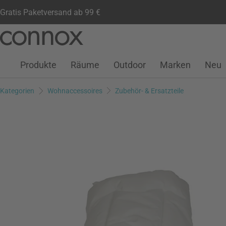
Gratis Paketversand ab 99 €
Kundenkonto
Wunschliste
Warenkorb
Direkt
Direkt
zum
zum
Seiteninhalt
Suchfeld
Produkte
Räume
Outdoor
Marken
Neu
springen
springen
Kategorien
Wohnaccessoires
Zubehör- & Ersatzteile