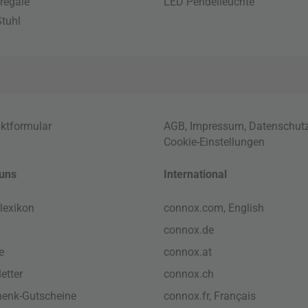
regale
LED Pendelleuchte
tuhl
ktformular
AGB
,
Impressum
,
Datenschut
Cookie-Einstellungen
uns
International
lexikon
connox.com, English
connox.de
e
connox.at
etter
connox.ch
enk-Gutscheine
connox.fr, Français