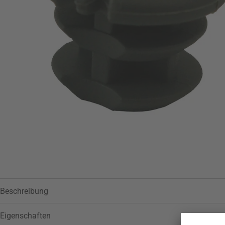
Zur Wunschliste hinzufügen
Beschreibung
Eigenschaften