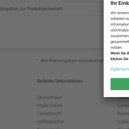
Angaben zur Produktsicherheit
*
Alle Preisangaben verstehen sich inklusive
Beliebte Dekorationen
Belie
Obstschalen
Skand
Iittala Gläser
Gart
Tabletttisch
Büro
Kaffeebecher
Schla