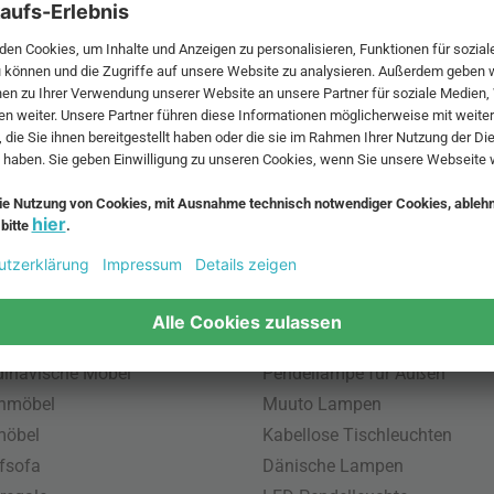
 MwSt. und zzgl.
Versandkosten
.
bte Möbel
Beliebte Leuchten
inavische Möbel
Pendellampe für Außen
enmöbel
Muuto Lampen
möbel
Kabellose Tischleuchten
fsofa
Dänische Lampen