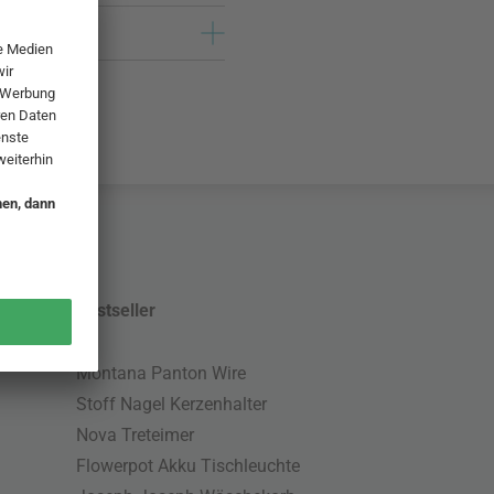
Bestseller
Montana Panton Wire
Stoff Nagel Kerzenhalter
Nova Treteimer
Flowerpot Akku Tischleuchte