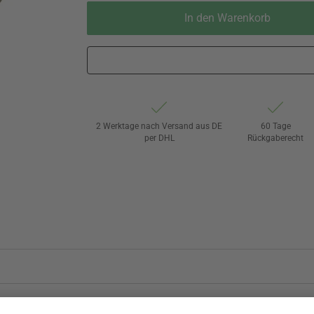
In den Warenkorb
2 Werktage nach Versand aus DE
60 Tage
per DHL
Rückgaberecht