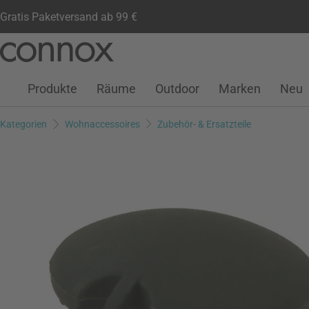
Gratis Paketversand ab 99 €
Kundenkonto
Wunschliste
Warenkorb
Direkt
Direkt
zum
zum
Seiteninhalt
Suchfeld
Produkte
Räume
Outdoor
Marken
Neu
springen
springen
Kategorien
Wohnaccessoires
Zubehör- & Ersatzteile