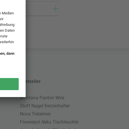
Bestseller
Montana Panton Wire
Stoff Nagel Kerzenhalter
Nova Treteimer
Flowerpot Akku Tischleuchte