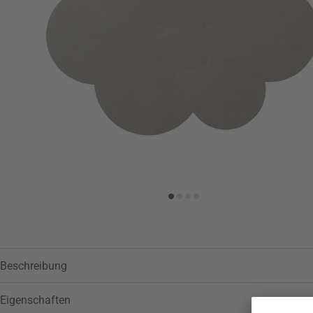
Zur Wunschliste hinzufügen
Beschreibung
Eigenschaften