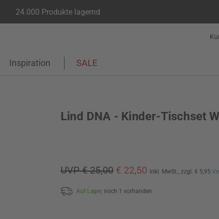
24.000 Produkte lagernd
Ku
Inspiration
SALE
Lind DNA - Kinder-Tischset 
UVP € 25,00
€ 22,50
inkl. MwSt.,
zzgl. € 5,95
Ve
Auf Lager,
noch 1 vorhanden