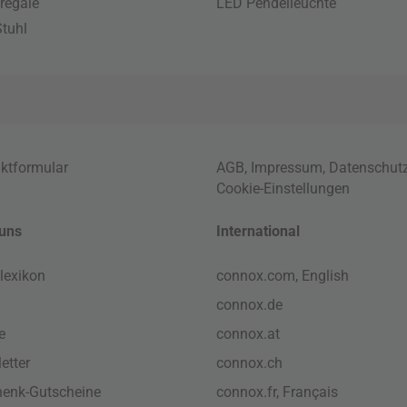
regale
LED Pendelleuchte
tuhl
ktformular
AGB
,
Impressum
,
Datenschut
Cookie-Einstellungen
uns
International
lexikon
connox.com, English
connox.de
e
connox.at
etter
connox.ch
enk-Gutscheine
connox.fr, Français