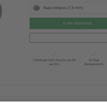
Nupo hellgrau (1,6 mm)
In den Warenkorb
2 Werktage nach Versand aus DE
60 Tage
per DHL
Rückgaberecht