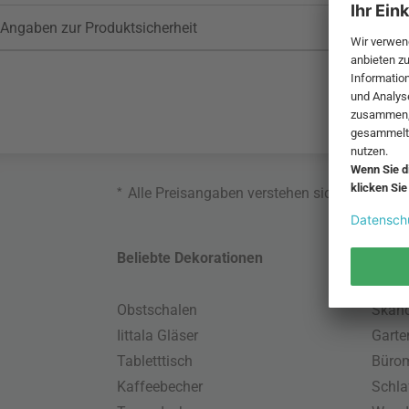
Angaben zur Produktsicherheit
*
Alle Preisangaben verstehen sich inklusive
Beliebte Dekorationen
Belie
Obstschalen
Skand
Iittala Gläser
Gart
Tabletttisch
Büro
Kaffeebecher
Schla