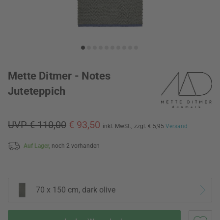
Mette Ditmer - Notes
Juteteppich
UVP € 110,00
€ 93,50
inkl. MwSt.,
zzgl. € 5,95
Versand
Auf Lager,
noch 2 vorhanden
70 x 150 cm, dark olive