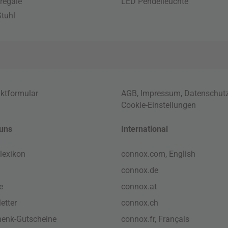
regale
LED Pendelleuchte
tuhl
ktformular
AGB
,
Impressum
,
Datenschut
Cookie-Einstellungen
uns
International
lexikon
connox.com, English
connox.de
e
connox.at
etter
connox.ch
enk-Gutscheine
connox.fr, Français