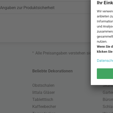
Angaben zur Produktsicherheit
*
Alle Preisangaben verstehen sich inklusive
Beliebte Dekorationen
Belie
Obstschalen
Skand
Iittala Gläser
Gart
Tabletttisch
Büro
Kaffeebecher
Schla