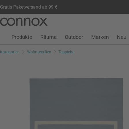
Gratis Paketversand ab 99 €
Kundenkonto
Wunschliste
Warenkorb
Direkt
Direkt
zum
zum
Seiteninhalt
Suchfeld
Produkte
Räume
Outdoor
Marken
Neu
springen
springen
Kategorien
Wohntextilien
Teppiche