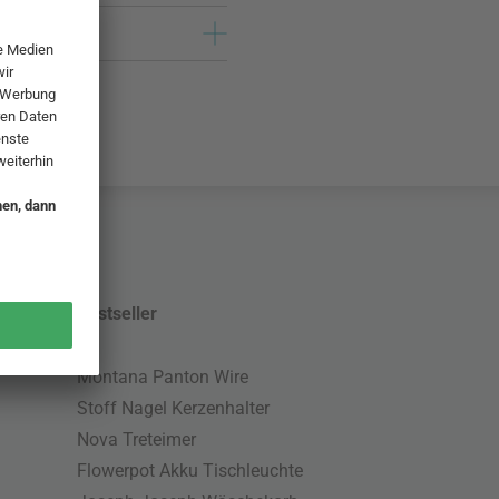
Bestseller
Montana Panton Wire
Stoff Nagel Kerzenhalter
Nova Treteimer
Flowerpot Akku Tischleuchte