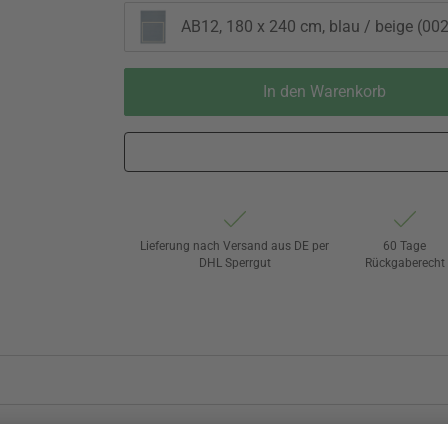
AB12, 180 x 240 cm, blau / beige (002
In den Warenkorb
Lieferung nach Versand aus DE per
60 Tage
DHL Sperrgut
Rückgaberecht