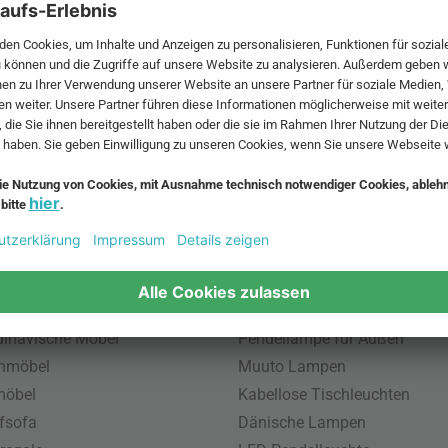
 MwSt. und zzgl.
Versandkosten
.
bte Möbel
Beliebte Leuchten
inavische Möbel
Pendellampe für Außen
enmöbel
Muuto Lampen
möbel
Kabellose Tischleuchten
fsofa
Dänische Lampen