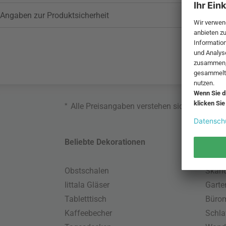
Angaben zur Produktsicherheit
*
Alle Preisangaben verstehen sich inklusive
Beliebte Dekorationen
Belie
Obstschalen
Skand
Iittala Gläser
Gart
Tabletttisch
Büro
Kaffeebecher
Schla