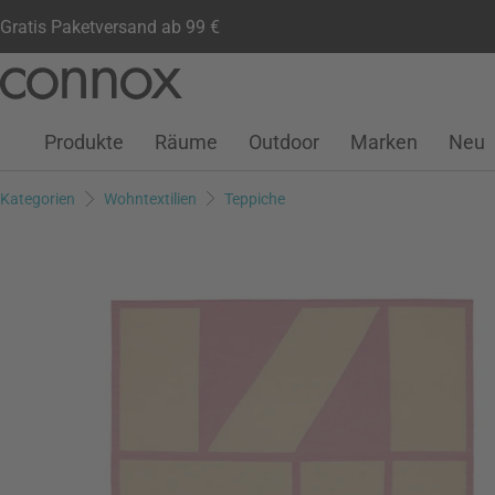
Gratis Paketversand ab 99 €
Kundenkonto
Wunschliste
Warenkorb
Direkt
Direkt
zum
zum
Seiteninhalt
Suchfeld
Produkte
Räume
Outdoor
Marken
Neu
springen
springen
Kategorien
Wohntextilien
Teppiche