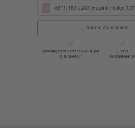
AB11, 180 x 240 cm, pink / beige (001
Auf die Wunschliste
Lieferung nach Versand aus DE per
60 Tage
DHL Sperrgut
Rückgaberecht