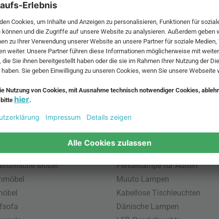
 MwSt. und zzgl.
Versandkosten
.
bte Möbel
Beliebte Leuchten
inavische Möbel
Pendellampe für Außen
enmöbel
Muuto Lampen
möbel
Kabellose Tischleuchten
fsofa
Dänische Lampen