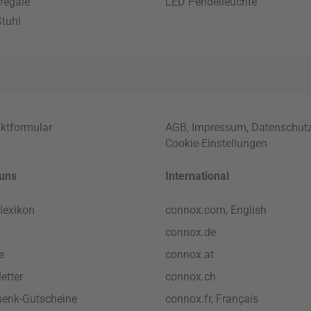
regale
LED Pendelleuchte
tuhl
ktformular
AGB
,
Impressum
,
Datenschut
Cookie-Einstellungen
uns
International
lexikon
connox.com, English
connox.de
e
connox.at
etter
connox.ch
enk-Gutscheine
connox.fr, Français