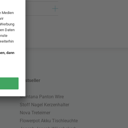
Bestseller
Montana Panton Wire
Stoff Nagel Kerzenhalter
Nova Treteimer
Flowerpot Akku Tischleuchte