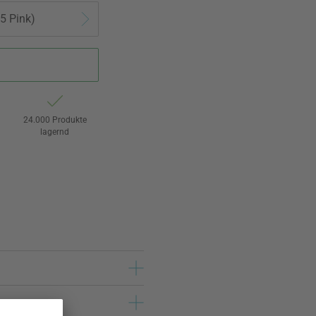
5 Pink)
24.000 Produkte
lagernd