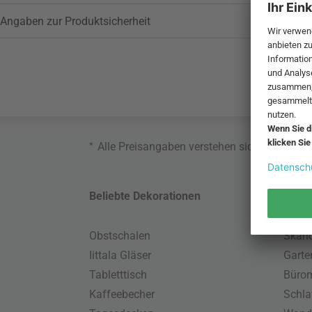
Angaben zur Produktsicherheit
*
Alle Preisangaben verstehen sich inklusive
Beliebte Dekorationen
Belie
Obstschalen
Skand
Iittala Gläser
Gart
Tabletttisch
Büro
Kaffeebecher
Schla