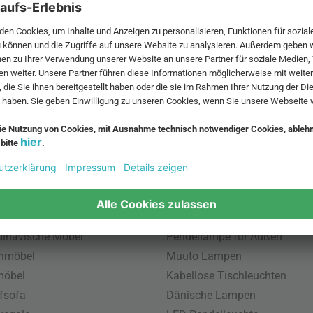
 MwSt. und zzgl.
Versandkosten
.
bte Möbel
Beliebte Leuchten
inavische Möbel
Pendellampe für Außen
enmöbel
Muuto Lampen
möbel
Kabellose Tischleuchten
fsofa
Dänische Lampen