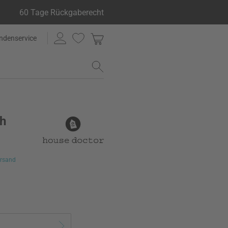
60 Tage Rückgaberecht
ndenservice
ch
rsand