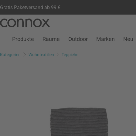
Gratis Paketversand ab 99 €
Kundenkonto
Wunschliste
Warenkorb
Direkt
Direkt
zum
zum
Seiteninhalt
Suchfeld
Produkte
Räume
Outdoor
Marken
Neu
springen
springen
Kategorien
Wohntextilien
Teppiche