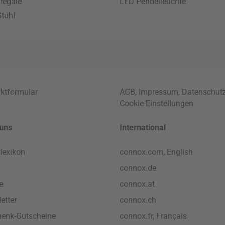
regale
LED Pendelleuchte
tuhl
ktformular
AGB
,
Impressum
,
Datenschut
Cookie-Einstellungen
uns
International
lexikon
connox.com, English
connox.de
e
connox.at
etter
connox.ch
enk-Gutscheine
connox.fr, Français