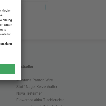
Bestseller
Montana Panton Wire
Stoff Nagel Kerzenhalter
Nova Treteimer
Flowerpot Akku Tischleuchte