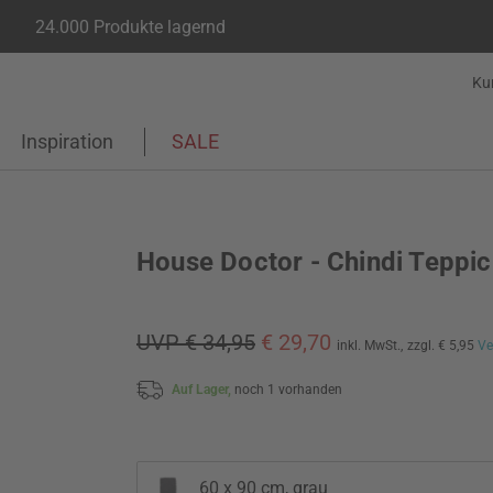
24.000 Produkte lagernd
Ku
Inspiration
SALE
House Doctor - Chindi Teppi
UVP € 34,95
€ 29,70
inkl. MwSt.,
zzgl. € 5,95
Ve
Auf Lager,
noch 1 vorhanden
60 x 90 cm, grau