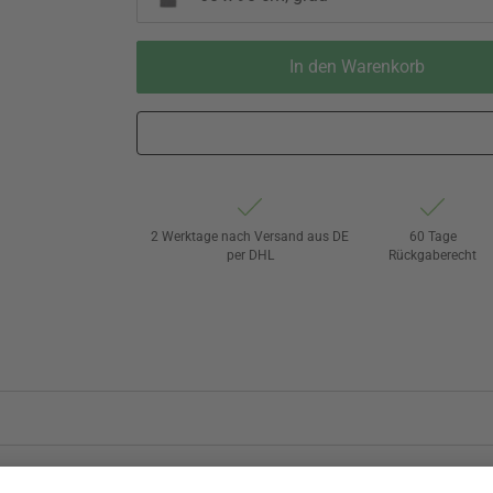
In den Warenkorb
2 Werktage nach Versand aus DE
60 Tage
per DHL
Rückgaberecht