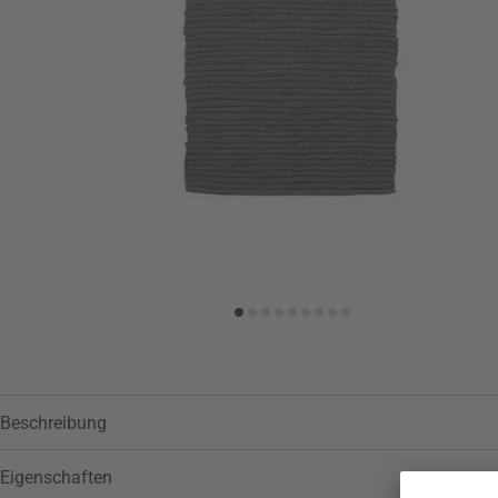
Zur Wunschliste hinzufügen
Beschreibung
Eigenschaften