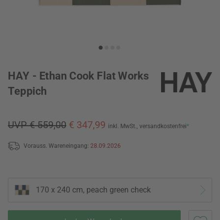
HAY - Ethan Cook Flat Works
Teppich
UVP € 559,00
€ 347,99
inkl. MwSt.,
versandkostenfrei
*
Vorauss. Wareneingang:
28.09.2026
170 x 240 cm, peach green check