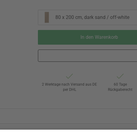
80 x 200 cm, dark sand / off-white
In den Warenkorb
2 Werktage nach Versand aus DE
60 Tage
per DHL
Rückgaberecht