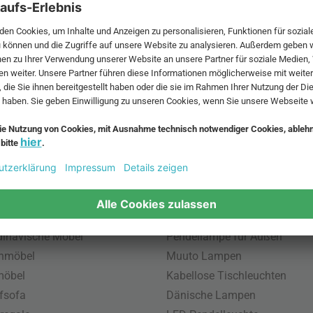
 MwSt. und zzgl.
Versandkosten
.
bte Möbel
Beliebte Leuchten
inavische Möbel
Pendellampe für Außen
enmöbel
Muuto Lampen
möbel
Kabellose Tischleuchten
fsofa
Dänische Lampen