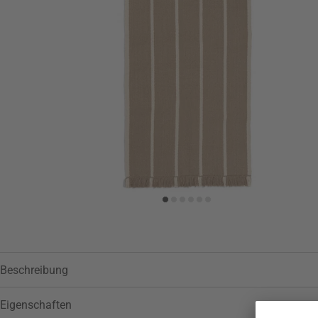
Zur Wunschliste hinzufügen
Beschreibung
Eigenschaften