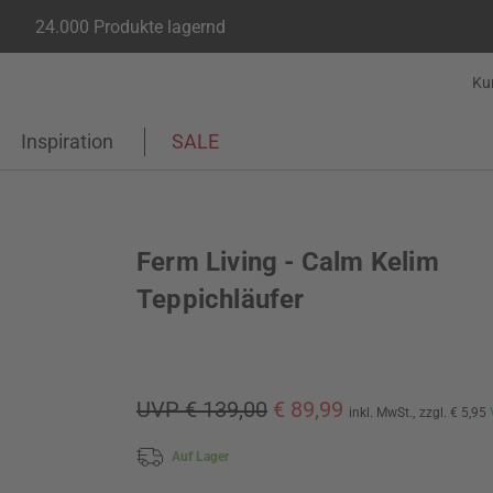
24.000 Produkte lagernd
Ku
Inspiration
SALE
Ferm Living - Calm Kelim
Teppichläufer
UVP € 139,00
€ 89,99
inkl. MwSt.,
zzgl. € 5,95
Auf Lager