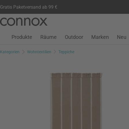
Gratis Paketversand ab 99 €
Kundenkonto
Wunschliste
Warenkorb
Direkt
Direkt
zum
zum
Seiteninhalt
Suchfeld
Produkte
Räume
Outdoor
Marken
Neu
springen
springen
Kategorien
Wohntextilien
Teppiche