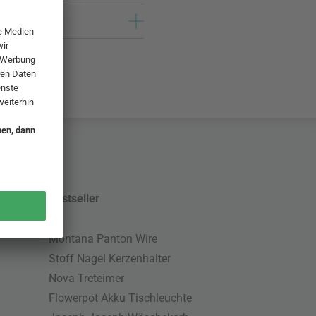
Bestseller
Montana Panton Wire
Stoff Nagel Kerzenhalter
Nova Treteimer
Flowerpot Akku Tischleuchte