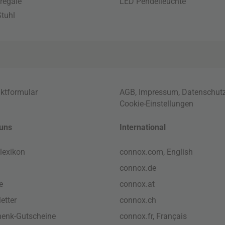
regale
LED Pendelleuchte
tuhl
ktformular
AGB
,
Impressum
,
Datenschut
Cookie-Einstellungen
uns
International
lexikon
connox.com, English
connox.de
e
connox.at
etter
connox.ch
enk-Gutscheine
connox.fr, Français