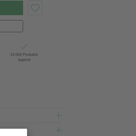
24.000 Produkte
t
lagernd