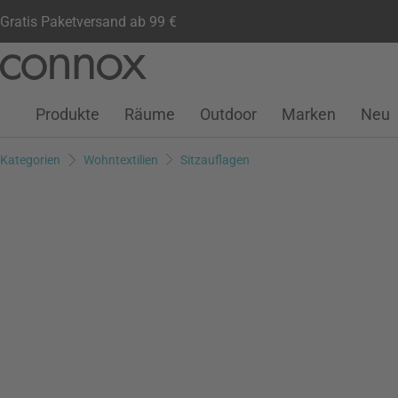
Gratis Paketversand ab 99 €
Kundenkonto
Wunschliste
Warenkorb
Direkt
Direkt
zum
zum
Seiteninhalt
Suchfeld
Produkte
Räume
Outdoor
Marken
Neu
springen
springen
Kategorien
Wohntextilien
Sitzauflagen