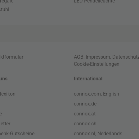
regale
LED Pendelleuchte
tuhl
ktformular
AGB
,
Impressum
,
Datenschut
Cookie-Einstellungen
uns
International
lexikon
connox.com, English
connox.de
e
connox.at
etter
connox.ch
enk-Gutscheine
connox.nl, Nederlands