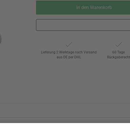
In den Warenkorb
Lieferung 2 Werktage nach Versand
60 Tage
aus DE per DHL
Rückgaberech