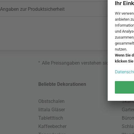
Angaben zur Produktsicherheit
*
Alle Preisangaben verstehen sich inklusive
Beliebte Dekorationen
Belie
Obstschalen
Skand
Iittala Gläser
Gart
Tabletttisch
Büro
Kaffeebecher
Schla