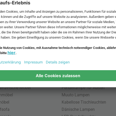
 MwSt. und zzgl.
Versandkosten
.
bte Möbel
Beliebte Leuchten
inavische Möbel
Pendellampe für Außen
enmöbel
Muuto Lampen
möbel
Kabellose Tischleuchten
fsofa
Dänische Lampen