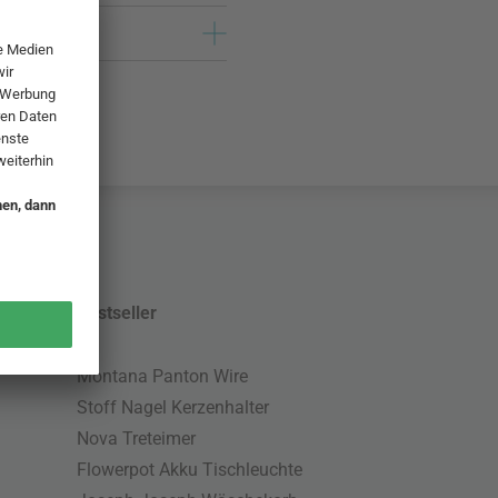
Bestseller
Montana Panton Wire
Stoff Nagel Kerzenhalter
Nova Treteimer
Flowerpot Akku Tischleuchte