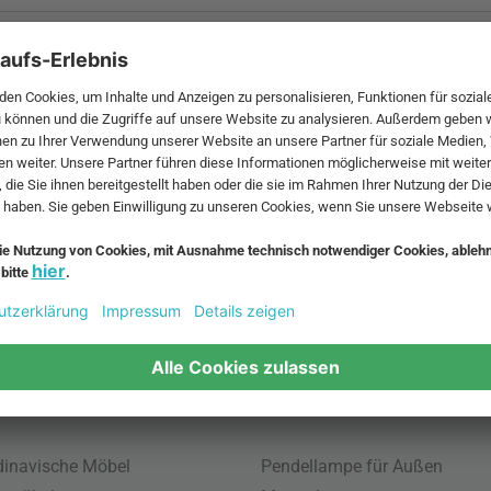
 MwSt. und zzgl.
Versandkosten
.
bte Möbel
Beliebte Leuchten
inavische Möbel
Pendellampe für Außen