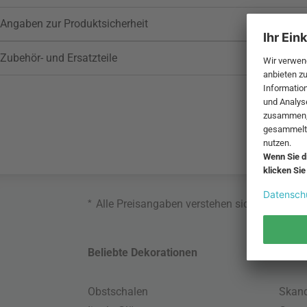
Angaben zur Produktsicherheit
Zubehör- und Ersatzteile
*
Alle Preisangaben verstehen sich inklusive
Beliebte Dekorationen
Belie
Obstschalen
Skand