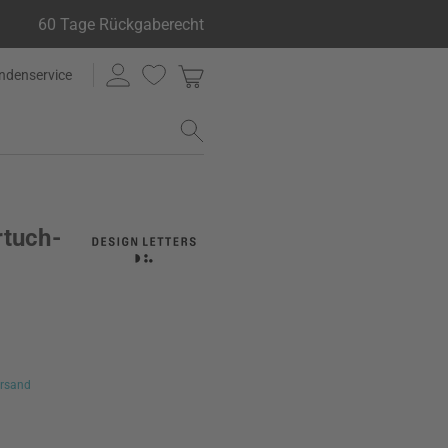
60 Tage Rückgaberecht
ndenservice
rtuch-
rsand