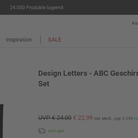
24.000 Produkte lagernd
Ku
Inspiration
SALE
Design Letters - ABC Geschir
Set
UVP € 24,00
€ 22,99
inkl. MwSt.,
zzgl. € 5,95
Ve
Auf Lager