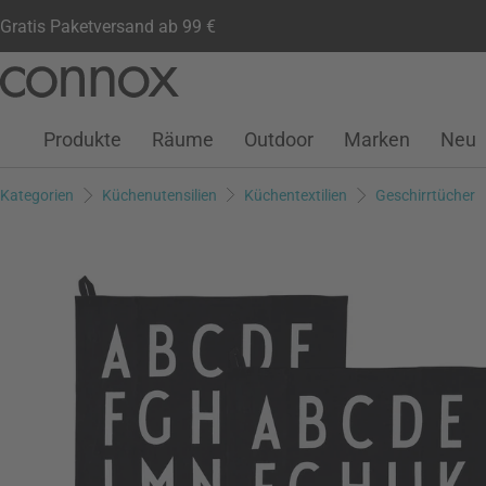
Gratis Paketversand ab 99 €
Kundenkonto
Wunschliste
Warenkorb
Direkt
Direkt
zum
zum
Seiteninhalt
Suchfeld
Produkte
Räume
Outdoor
Marken
Neu
springen
springen
Kategorien
Küchenutensilien
Küchentextilien
Geschirrtücher