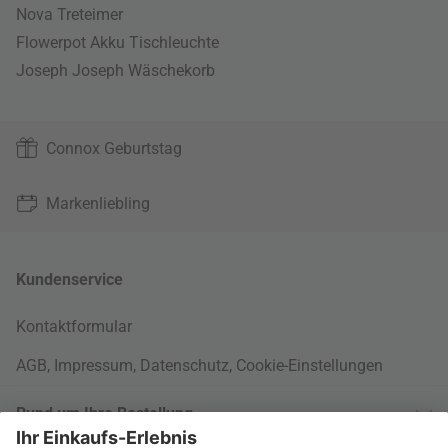
Nova Treteimer
Flowerpot Akku Tischleuchte
Joseph Joseph Wäschekorb
Connox Geburtstag
Markenliebling
Kundenservice
Kontaktformular
AGB
,
Impressum
,
Datenschutz
,
Cookie-Einstellungen
Rund um Ihre Bestellung