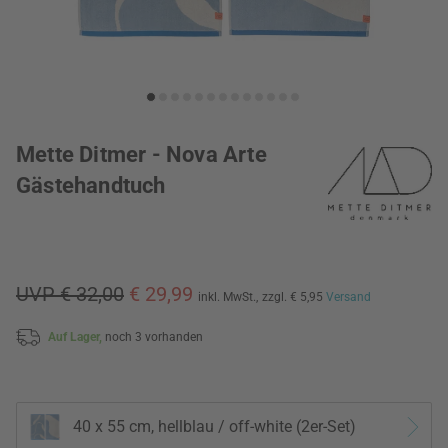
Mette Ditmer - Nova Arte
Gästehandtuch
UVP € 32,00
€ 29,99
inkl. MwSt.,
zzgl. € 5,95
Versand
Auf Lager,
noch 3 vorhanden
40 x 55 cm, hellblau / off-white (2er-Set)