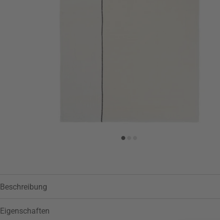
Zur Wunschliste hinzufügen
Beschreibung
Eigenschaften