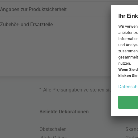
Angaben zur Produktsicherheit
Zubehör- und Ersatzteile
*
Alle Preisangaben verstehen sich inklusive
Beliebte Dekorationen
Belie
Obstschalen
Skand
Iittala Gläser
Gart