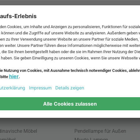
 MwSt. und zzgl.
Versandkosten
.
bte Möbel
Beliebte Leuchten
inavische Möbel
Pendellampe für Außen
enmöbel
Muuto Lampen