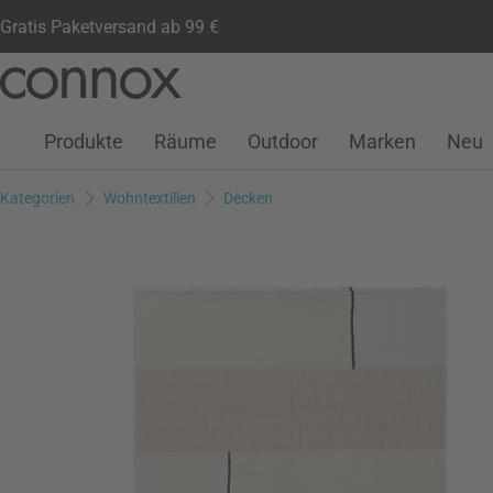
Gratis Paketversand ab 99 €
Kundenkonto
Wunschliste
Warenkorb
Direkt
Direkt
zum
zum
Seiteninhalt
Suchfeld
Produkte
Räume
Outdoor
Marken
Neu
springen
springen
Kategorien
Wohntextilien
Decken