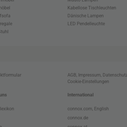
möbel
Kabellose Tischleuchten
fsofa
Dänische Lampen
regale
LED Pendelleuchte
tuhl
ktformular
AGB
,
Impressum
,
Datenschut
Cookie-Einstellungen
uns
International
lexikon
connox.com, English
connox.de
e
connox.at