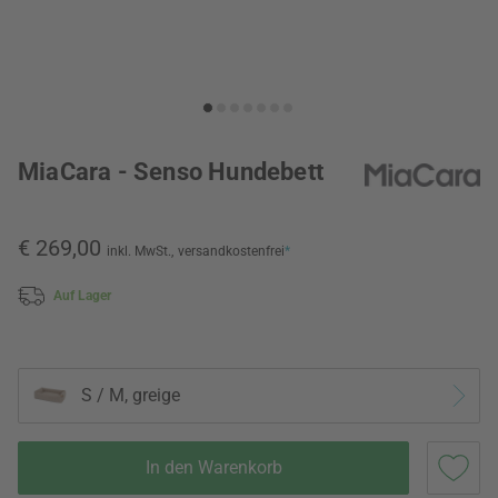
MiaCara - Senso Hundebett
€ 269,00
inkl. MwSt.,
versandkostenfrei
*
Auf Lager
S / M, greige
In den Warenkorb