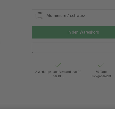
Aluminium / schwarz
In den Warenkorb
2 Werktage nach Versand aus DE
60 Tage
per DHL
Rückgaberecht