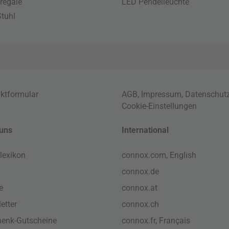
regale
LED Pendelleuchte
tuhl
ktformular
AGB
,
Impressum
,
Datenschut
Cookie-Einstellungen
uns
International
lexikon
connox.com, English
connox.de
e
connox.at
etter
connox.ch
enk-Gutscheine
connox.fr, Français