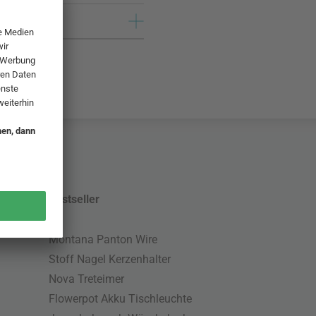
Bestseller
Montana Panton Wire
Stoff Nagel Kerzenhalter
Nova Treteimer
Flowerpot Akku Tischleuchte