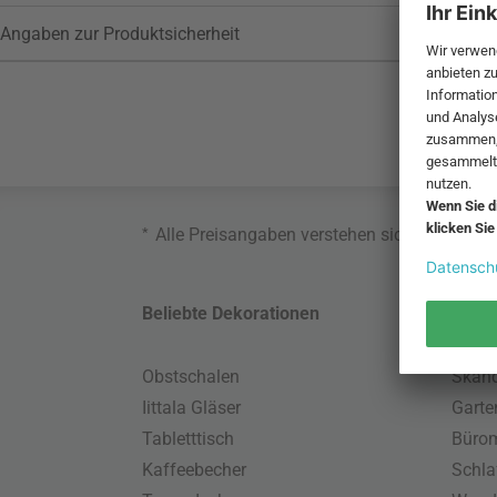
Angaben zur Produktsicherheit
*
Alle Preisangaben verstehen sich inklusive
Beliebte Dekorationen
Belie
Obstschalen
Skand
Iittala Gläser
Gart
Tabletttisch
Büro
Kaffeebecher
Schla