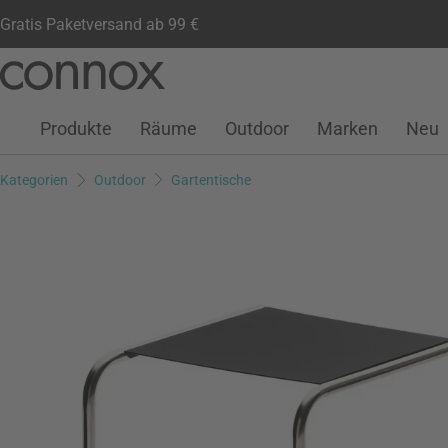
Gratis Paketversand ab 99 €
Kundenkonto
Wunschliste
Warenkorb
Direkt
Direkt
zum
zum
Seiteninhalt
Suchfeld
Produkte
Räume
Outdoor
Marken
Neu
springen
springen
Kategorien
Outdoor
Gartentische