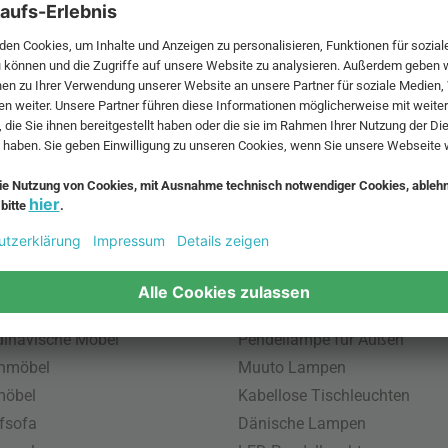
 MwSt. und zzgl.
Versandkosten
.
bte Möbel
Beliebte Leuchten
inavische Möbel
Pendellampe für Außen
enmöbel
Muuto Lampen
möbel
Kabellose Tischleuchten
fsofa
Dänische Lampen